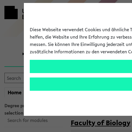
Diese Webseite verwendet Cookies und ähnliche Te
helfen, die Website und Ihre Erfahrung zu verbes
messen. Sie können Ihre Einwilligung jederzeit u
zusätzliche Informationen zu den verwendeten C
University
Research
Courses taug
my
Home
eKVV
Semester:
WiSe 2026/2027
SoSe 2026
Degree programme
selection
Search for modules
Faculty of Biology