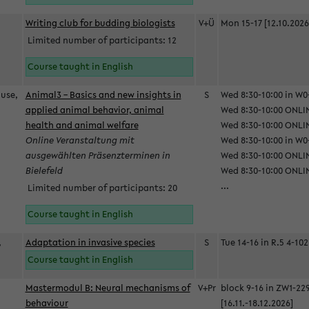
Writing club for budding biologists
V+Ü
Mon 15-17 [12.10.2026
Limited number of participants: 12
Course taught in English
ause,
Animal3 – Basics and new insights in
S
Wed 8:30-10:00 in W0-
applied animal behavior, animal
Wed 8:30-10:00 ONLIN
health and animal welfare
Wed 8:30-10:00 ONLINE
Online Veranstaltung mit
Wed 8:30-10:00 in W0-
ausgewählten Präsenzterminen in
Wed 8:30-10:00 ONLIN
Bielefeld
Wed 8:30-10:00 ONLIN
...
Limited number of participants: 20
Course taught in English
,
Adaptation in invasive species
S
Tue 14-16 in R.5 4-102
Course taught in English
Mastermodul B: Neural mechanisms of
V+Pr
block 9-16 in ZW1-22
behaviour
[16.11.-18.12.2026]