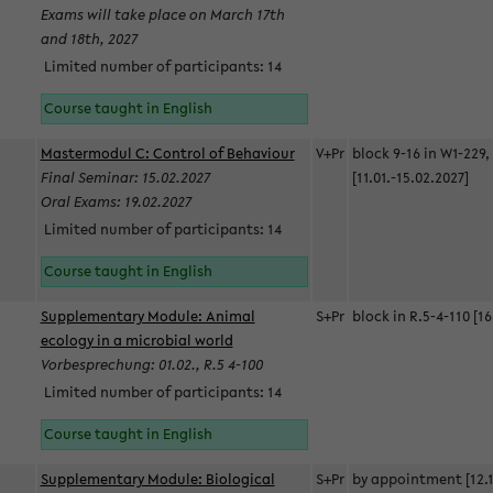
Exams will take place on March 17th
and 18th, 2027
Limited number of participants: 14
Course taught in English
Mastermodul C: Control of Behaviour
V+Pr
block 9-16 in W1-229,
Final Seminar: 15.02.2027
[11.01.-15.02.2027]
Oral Exams: 19.02.2027
Limited number of participants: 14
Course taught in English
Supplementary Module: Animal
S+Pr
block in R.5-4-110 [16
ecology in a microbial world
Vorbesprechung: 01.02., R.5 4-100
Limited number of participants: 14
Course taught in English
Supplementary Module: Biological
S+Pr
by appointment [12.1