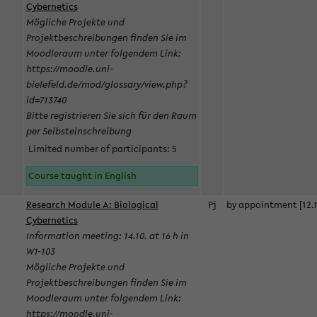
Cybernetics
Mögliche Projekte und
Projektbeschreibungen finden Sie im
Moodleraum unter folgendem Link:
https://moodle.uni-
bielefeld.de/mod/glossary/view.php?
id=713740
Bitte registrieren Sie sich für den Raum
per Selbsteinschreibung
Limited number of participants: 5
Course taught in English
Research Module A: Biological
Pj
by appointment [12.1
Cybernetics
Information meeting: 14.10. at 16 h in
W1-103
Mögliche Projekte und
Projektbeschreibungen finden Sie im
Moodleraum unter folgendem Link:
https://moodle.uni-