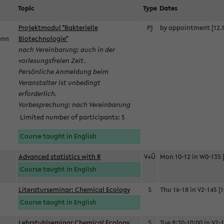
Topic
Type
Dates
Projektmodul "Bakterielle
Pj
by appointment [12.1
mann
Biotechnologie"
nach Vereinbarung; auch in der
vorlesungsfreien Zeit.
Persönliche Anmeldung beim
Veranstalter ist unbedingt
erforderlich.
Vorbesprechung: nach Vereinbarung
Limited number of participants: 5
Course taught in English
Advanced statistics with R
V+Ü
Mon 10-12 in W0-135 [
Course taught in English
Literaturseminar: Chemical Ecology
S
Thu 16-18 in V2-145 [1
Course taught in English
Lehrstuhlseminar Chemical Ecology
S
Tue 8:30-10:00 in V2-1