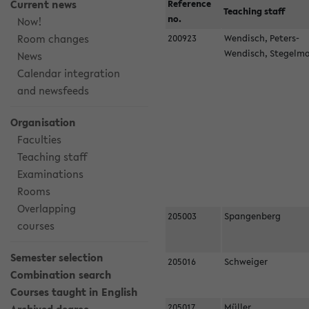
Current news
Reference
Teaching staff
no.
Now!
Room changes
200923
Wendisch, Peters-
Wendisch, Stegel
News
Calendar integration
and newsfeeds
Organisation
Faculties
Teaching staff
Examinations
Rooms
Overlapping
205003
Spangenberg
courses
Semester selection
205016
Schweiger
Combination search
Courses taught in English
205017
Müller