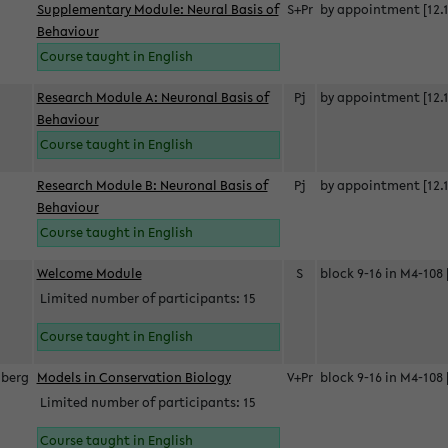
Supplementary Module: Neural Basis of
S+Pr
by appointment [12.1
Behaviour
Course taught in English
Research Module A: Neuronal Basis of
Pj
by appointment [12.1
Behaviour
Course taught in English
Research Module B: Neuronal Basis of
Pj
by appointment [12.1
Behaviour
Course taught in English
s
Welcome Module
S
block 9-16 in M4-108 
Limited number of participants: 15
Course taught in English
berg
Models in Conservation Biology
V+Pr
block 9-16 in M4-108 
Limited number of participants: 15
Course taught in English