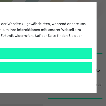
eKVV
ät der Website zu gewährleisten, während andere uns
h, um Ihre Interaktionen mit unserer Webseite zu
Zukunft widerrufen. Auf der Seite finden Sie auch
onal
MyUni
DE
LOG IN
S
Links
i
Use the combination search to
d
find specific lectures
e
How to indicate courses offered
b
in English
a