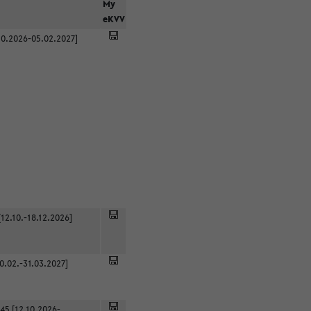
r
My
eKVV
0.2026-05.02.2027]
12.10.-18.12.2026]
0.02.-31.03.2027]
45 [12.10.2026-