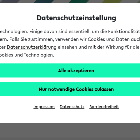
Datenschutzeinstellung
chnologien. Einige davon sind essentiell, um die Funktionalit
sern. Falls Sie zustimmen, verwenden wir Cookies und Daten auc
nter
Datenschutzerklärung
einsehen und mit der Wirkung für die 
ookies und Technologien.
Studies
Teaching
Internati
Alle akzeptieren
ht in English
Nur notwendige Cookies zulassen
Impressum
Datenschutz
Barrierefreiheit
Previous...