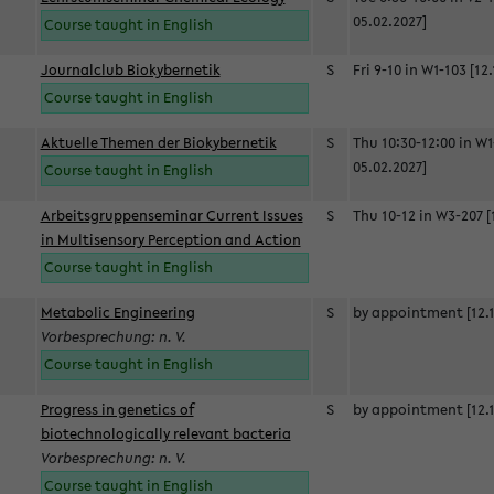
05.02.2027]
Course taught in English
Journalclub Biokybernetik
S
Fri 9-10 in W1-103 [12
Course taught in English
Aktuelle Themen der Biokybernetik
S
Thu 10:30-12:00 in W1
05.02.2027]
Course taught in English
Arbeitsgruppenseminar Current Issues
S
Thu 10-12 in W3-207 [
in Multisensory Perception and Action
Course taught in English
Metabolic Engineering
S
by appointment [12.1
Vorbesprechung: n. V.
Course taught in English
Progress in genetics of
S
by appointment [12.1
biotechnologically relevant bacteria
Vorbesprechung: n. V.
Course taught in English