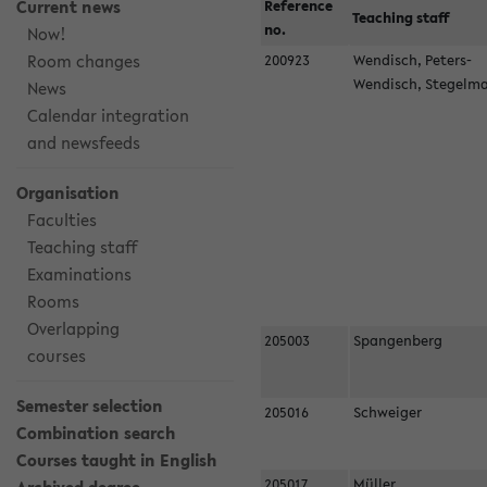
Current news
Reference
Teaching staff
no.
Now!
Room changes
200923
Wendisch, Peters-
Wendisch, Stegel
News
Calendar integration
and newsfeeds
Organisation
Faculties
Teaching staff
Examinations
Rooms
Overlapping
205003
Spangenberg
courses
Semester selection
205016
Schweiger
Combination search
Courses taught in English
205017
Müller