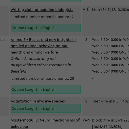
Writing club for budding biologists
V+Ü
Mon 15-17 [12.10.2026
Limited number of participants: 12
Course taught in English
ause,
Animal3 – Basics and new insights in
S
Wed 8:30-10:00 in W0-
applied animal behavior, animal
Wed 8:30-10:00 ONLIN
health and animal welfare
Wed 8:30-10:00 ONLINE
Online Veranstaltung mit
Wed 8:30-10:00 in W0-
ausgewählten Präsenzterminen in
Wed 8:30-10:00 ONLIN
Bielefeld
Wed 8:30-10:00 ONLIN
...
Limited number of participants: 20
Course taught in English
,
Adaptation in invasive species
S
Tue 14-16 in R.5 4-102
Course taught in English
Mastermodul B: Neural mechanisms of
V+Pr
block 9-16 in ZW1-22
behaviour
[16.11.-18.12.2026]