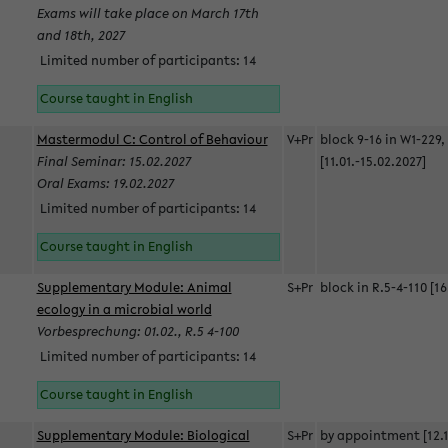
Exams will take place on March 17th
and 18th, 2027
Limited number of participants: 14
Course taught in English
Mastermodul C: Control of Behaviour
V+Pr
block 9-16 in W1-229,
Final Seminar: 15.02.2027
[11.01.-15.02.2027]
Oral Exams: 19.02.2027
Limited number of participants: 14
Course taught in English
Supplementary Module: Animal
S+Pr
block in R.5-4-110 [16
ecology in a microbial world
Vorbesprechung: 01.02., R.5 4-100
Limited number of participants: 14
Course taught in English
Supplementary Module: Biological
S+Pr
by appointment [12.1