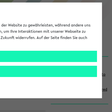
eKVV
ät der Website zu gewährleisten, während andere uns
h, um Ihre Interaktionen mit unserer Webseite zu
Zukunft widerrufen. Auf der Seite finden Sie auch
onal
MyUni
DE
LOG IN
S
Links
i
Use the combination search to
d
find specific lectures
e
How to indicate courses offered
b
in English
a