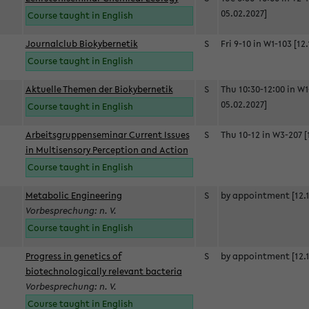
05.02.2027]
Course taught in English
Journalclub Biokybernetik
S
Fri 9-10 in W1-103 [12
Course taught in English
Aktuelle Themen der Biokybernetik
S
Thu 10:30-12:00 in W1
05.02.2027]
Course taught in English
Arbeitsgruppenseminar Current Issues
S
Thu 10-12 in W3-207 [
in Multisensory Perception and Action
Course taught in English
Metabolic Engineering
S
by appointment [12.1
Vorbesprechung: n. V.
Course taught in English
Progress in genetics of
S
by appointment [12.1
biotechnologically relevant bacteria
Vorbesprechung: n. V.
Course taught in English