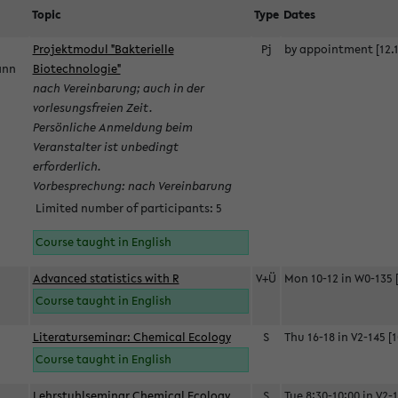
Topic
Type
Dates
Projektmodul "Bakterielle
Pj
by appointment [12.1
mann
Biotechnologie"
nach Vereinbarung; auch in der
vorlesungsfreien Zeit.
Persönliche Anmeldung beim
Veranstalter ist unbedingt
erforderlich.
Vorbesprechung: nach Vereinbarung
Limited number of participants: 5
Course taught in English
Advanced statistics with R
V+Ü
Mon 10-12 in W0-135 [
Course taught in English
Literaturseminar: Chemical Ecology
S
Thu 16-18 in V2-145 [1
Course taught in English
Lehrstuhlseminar Chemical Ecology
S
Tue 8:30-10:00 in V2-1