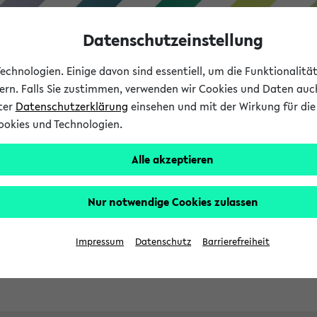
Datenschutzeinstellung
chnologien. Einige davon sind essentiell, um die Funktionalit
sern. Falls Sie zustimmen, verwenden wir Cookies und Daten auc
nter
Datenschutzerklärung
einsehen und mit der Wirkung für die 
ookies und Technologien.
Studies
Teaching
Internati
Alle akzeptieren
ht in English
Nur notwendige Cookies zulassen
Impressum
Datenschutz
Barrierefreiheit
Previous...