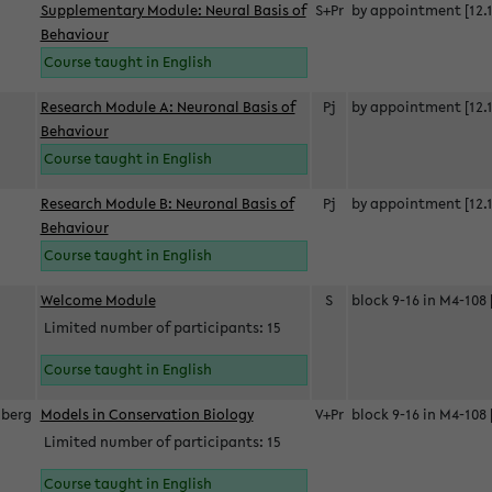
Supplementary Module: Neural Basis of
S+Pr
by appointment [12.1
Behaviour
Course taught in English
Research Module A: Neuronal Basis of
Pj
by appointment [12.1
Behaviour
Course taught in English
Research Module B: Neuronal Basis of
Pj
by appointment [12.1
Behaviour
Course taught in English
s
Welcome Module
S
block 9-16 in M4-108 
Limited number of participants: 15
Course taught in English
berg
Models in Conservation Biology
V+Pr
block 9-16 in M4-108 
Limited number of participants: 15
Course taught in English