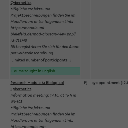
Cybernetics
Mögliche Projekte und
Projektbeschreibungen finden Sie im
Moodleraum unter folgendem Link:
https://moodle.uni-
bielefeld.de/mod/glossary/view.php?
id=713740
Bitte registrieren Sie sich für den Raum
per Selbsteinschreibung
Limited number of participants: 5
Course taught in English
Research Module A: Biological
Pj
by appointment [12.1
Cybernetics
Information meeting: 14.10. at 16 h in
W1-103
Mögliche Projekte und
Projektbeschreibungen finden Sie im
Moodleraum unter folgendem Link:
https://moodle.uni-