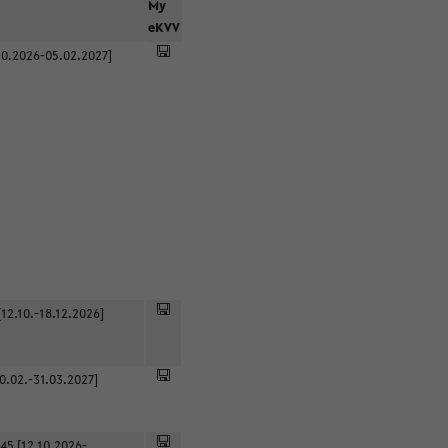
r
My
eKVV
0.2026-05.02.2027]
12.10.-18.12.2026]
0.02.-31.03.2027]
45 [12.10.2026-