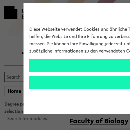
Diese Webseite verwendet Cookies und ähnliche Te
helfen, die Website und Ihre Erfahrung zu verbes
messen. Sie können Ihre Einwilligung jederzeit u
zusätzliche Informationen zu den verwendeten C
University
Research
Courses taug
my
Home
eKVV
Semester:
WiSe 2026/2027
SoSe 2026
Degree programme
selection
Search for modules
Faculty of Biology