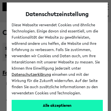
Datenschutzeinstellung
eKVV
Diese Webseite verwendet Cookies und ähnliche
Courses taught in English
Technologien. Einige davon sind essentiell, um die
Funktionalität der Website zu gewährleisten,
während andere uns helfen, die Website und Ihre
Semester:
Erfahrung zu verbessern. Falls Sie zustimmen,
WiSe 2026/2027
SoSe 2026
Previous...
verwenden wir Cookies und Daten auch, um Ihre
Interaktionen mit unserer Webseite zu messen. Sie
können Ihre Einwilligung jederzeit unter
Faculty of Biology
Datenschutzerklärung
einsehen und mit der
Wirkung für die Zukunft widerrufen. Auf der Seite
finden Sie auch zusätzliche Informationen zu den
200923
verwendeten Cookies und Technologien.
Alle akzeptieren
Wendisch, Peters-Wendisch, Stegelmann