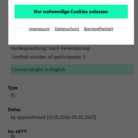
Nur notwendige Cookies zulassen
Projektmodul "Bakterielle Biotechnologie"
nach Vereinbarung; auch in der vorlesungsfreien Zeit.
Impressum
Datenschutz
Barrierefreiheit
Persönliche Anmeldung beim Veranstalter ist unbedingt
erforderlich.
Vorbesprechung: nach Vereinbarung
Limited number of participants: 5
Course taught in English
Pj
by appointment [12.10.2026-05.02.2027]