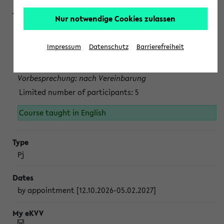
Nur notwendige Cookies zulassen
Projektmodul "Bakterielle Biotechnologie"
nach Vereinbarung; auch in der vorlesungsfreien Zeit.
Impressum
Datenschutz
Barrierefreiheit
Persönliche Anmeldung beim Veranstalter ist unbedingt
erforderlich.
Vorbesprechung: nach Vereinbarung
Limited number of participants: 5
Course taught in English
Pj
by appointment [12.10.2026-05.02.2027]