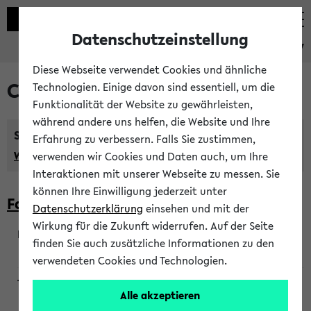
Datenschutzeinstellung
eKVV
Diese Webseite verwendet Cookies und ähnliche
Courses taught in English
Technologien. Einige davon sind essentiell, um die
Funktionalität der Website zu gewährleisten,
während andere uns helfen, die Website und Ihre
Semester:
Erfahrung zu verbessern. Falls Sie zustimmen,
WiSe 2026/2027
SoSe 2026
Previous...
verwenden wir Cookies und Daten auch, um Ihre
Interaktionen mit unserer Webseite zu messen. Sie
können Ihre Einwilligung jederzeit unter
Faculty of Biology
Datenschutzerklärung
einsehen und mit der
Wirkung für die Zukunft widerrufen. Auf der Seite
finden Sie auch zusätzliche Informationen zu den
200923
verwendeten Cookies und Technologien.
Alle akzeptieren
Wendisch, Peters-Wendisch, Stegelmann