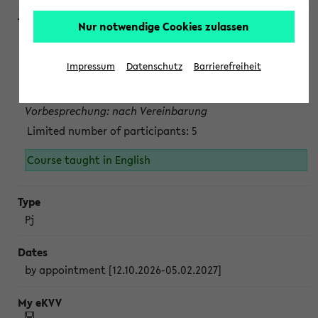
Nur notwendige Cookies zulassen
Projektmodul "Bakterielle Biotechnologie"
nach Vereinbarung; auch in der vorlesungsfreien Zeit.
Impressum
Datenschutz
Barrierefreiheit
Persönliche Anmeldung beim Veranstalter ist unbedingt
erforderlich.
Vorbesprechung: nach Vereinbarung
Limited number of participants: 5
Course taught in English
Pj
by appointment [12.10.2026-05.02.2027]