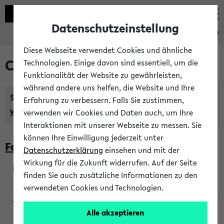
Datenschutzeinstellung
eKVV
Diese Webseite verwendet Cookies und ähnliche
Courses taught in English
Technologien. Einige davon sind essentiell, um die
Funktionalität der Website zu gewährleisten,
während andere uns helfen, die Website und Ihre
Semester:
Erfahrung zu verbessern. Falls Sie zustimmen,
WiSe 2026/2027
SoSe 2026
Previous...
verwenden wir Cookies und Daten auch, um Ihre
Interaktionen mit unserer Webseite zu messen. Sie
können Ihre Einwilligung jederzeit unter
Faculty of Biology
Datenschutzerklärung
einsehen und mit der
Wirkung für die Zukunft widerrufen. Auf der Seite
finden Sie auch zusätzliche Informationen zu den
200923
verwendeten Cookies und Technologien.
Alle akzeptieren
Wendisch, Peters-Wendisch, Stegelmann