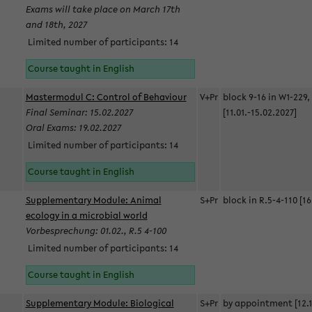
Exams will take place on March 17th
and 18th, 2027
Limited number of participants: 14
Course taught in English
Mastermodul C: Control of Behaviour
V+Pr
block 9-16 in W1-229,
Final Seminar: 15.02.2027
[11.01.-15.02.2027]
Oral Exams: 19.02.2027
Limited number of participants: 14
Course taught in English
Supplementary Module: Animal
S+Pr
block in R.5-4-110 [16
ecology in a microbial world
Vorbesprechung: 01.02., R.5 4-100
Limited number of participants: 14
Course taught in English
Supplementary Module: Biological
S+Pr
by appointment [12.1