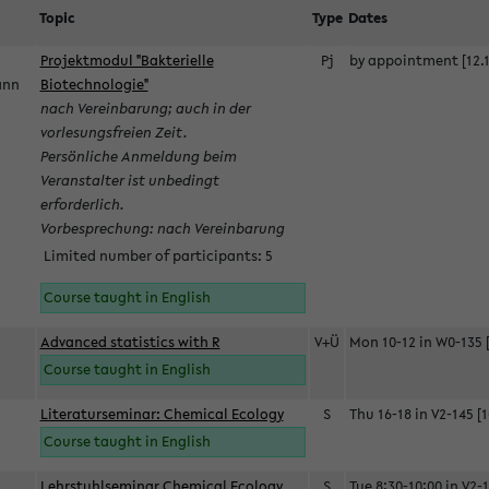
Topic
Type
Dates
Projektmodul "Bakterielle
Pj
by appointment [12.1
mann
Biotechnologie"
nach Vereinbarung; auch in der
vorlesungsfreien Zeit.
Persönliche Anmeldung beim
Veranstalter ist unbedingt
erforderlich.
Vorbesprechung: nach Vereinbarung
Limited number of participants: 5
Course taught in English
Advanced statistics with R
V+Ü
Mon 10-12 in W0-135 [
Course taught in English
Literaturseminar: Chemical Ecology
S
Thu 16-18 in V2-145 [1
Course taught in English
Lehrstuhlseminar Chemical Ecology
S
Tue 8:30-10:00 in V2-1