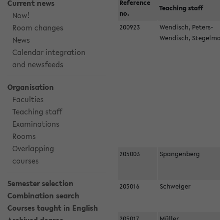
Current news
Reference
Teaching staff
no.
Now!
Room changes
200923
Wendisch, Peters-
Wendisch, Stegel
News
Calendar integration
and newsfeeds
Organisation
Faculties
Teaching staff
Examinations
Rooms
Overlapping
205003
Spangenberg
courses
Semester selection
205016
Schweiger
Combination search
Courses taught in English
205017
Müller