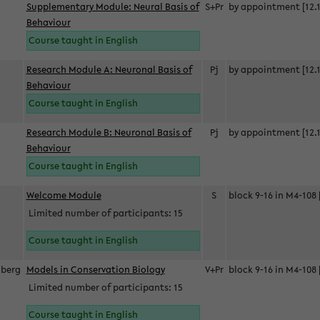
Supplementary Module: Neural Basis of
S+Pr
by appointment [12.1
Behaviour
Course taught in English
Research Module A: Neuronal Basis of
Pj
by appointment [12.1
Behaviour
Course taught in English
Research Module B: Neuronal Basis of
Pj
by appointment [12.1
Behaviour
Course taught in English
s
Welcome Module
S
block 9-16 in M4-108 
Limited number of participants: 15
Course taught in English
berg
Models in Conservation Biology
V+Pr
block 9-16 in M4-108 
Limited number of participants: 15
Course taught in English