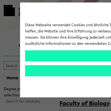
Diese Webseite verwendet Cookies und ähnliche Te
helfen, die Website und Ihre Erfahrung zu verbes
messen. Sie können Ihre Einwilligung jederzeit u
zusätzliche Informationen zu den verwendeten C
University
Research
Courses taug
my
Home
eKVV
Semester:
WiSe 2026/2027
SoSe 2026
Degree programme
selection
Search for modules
Faculty of Biology