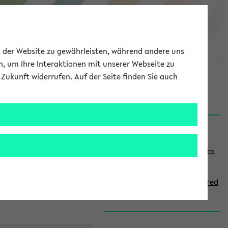
eKVV
ät der Website zu gewährleisten, während andere uns
h, um Ihre Interaktionen mit unserer Webseite zu
Zukunft widerrufen. Auf der Seite finden Sie auch
onal
MyUni
DE
LOG IN
S
Links
i
Use the combination search to
d
find specific lectures
e
How to indicate courses offered
b
in English
a