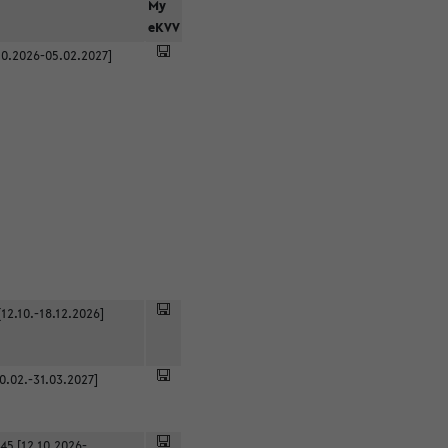
r
My
eKVV
0.2026-05.02.2027]
12.10.-18.12.2026]
0.02.-31.03.2027]
45 [12.10.2026-