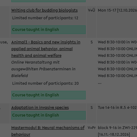
Writing club for budding biologists
V+Ü
Mon 15-17 [12.10.2026
Limited number of participants: 12
Course taught in English
ause,
Animal3 – Basics and new insights in
S
Wed 8:30-10:00 in W0-
applied animal behavior, animal
Wed 8:30-10:00 ONLIN
health and animal welfare
Wed 8:30-10:00 ONLINE
Online Veranstaltung mit
Wed 8:30-10:00 in W0-
ausgewählten Präsenzterminen in
Wed 8:30-10:00 ONLIN
Bielefeld
Wed 8:30-10:00 ONLIN
...
Limited number of participants: 20
Course taught in English
,
Adaptation in invasive species
S
Tue 14-16 in R.5 4-102
Course taught in English
Mastermodul B: Neural mechanisms of
V+Pr
block 9-16 in ZW1-22
behaviour
[16.11.-18.12.2026]