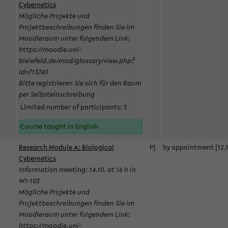
Cybernetics
Mögliche Projekte und
Projektbeschreibungen finden Sie im
Moodleraum unter folgendem Link:
https://moodle.uni-
bielefeld.de/mod/glossary/view.php?
id=713740
Bitte registrieren Sie sich für den Raum
per Selbsteinschreibung
Limited number of participants: 5
Course taught in English
Research Module A: Biological
Pj
by appointment [12.1
Cybernetics
Information meeting: 14.10. at 16 h in
W1-103
Mögliche Projekte und
Projektbeschreibungen finden Sie im
Moodleraum unter folgendem Link:
https://moodle.uni-