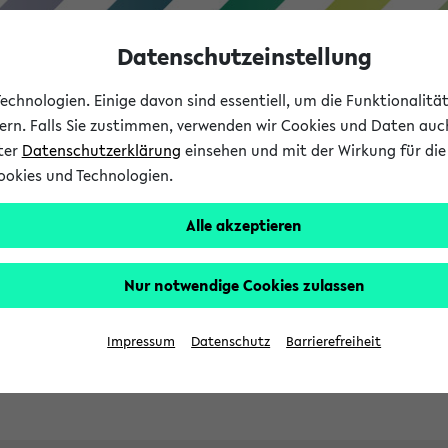
Datenschutzeinstellung
chnologien. Einige davon sind essentiell, um die Funktionalit
sern. Falls Sie zustimmen, verwenden wir Cookies und Daten auc
nter
Datenschutzerklärung
einsehen und mit der Wirkung für die 
ookies und Technologien.
Studies
Teaching
Internati
Alle akzeptieren
ht in English
Nur notwendige Cookies zulassen
Impressum
Datenschutz
Barrierefreiheit
Previous...