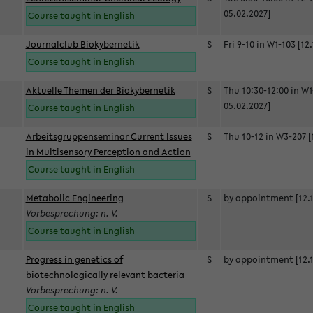
05.02.2027]
Course taught in English
Journalclub Biokybernetik
S
Fri 9-10 in W1-103 [12
Course taught in English
Aktuelle Themen der Biokybernetik
S
Thu 10:30-12:00 in W1
05.02.2027]
Course taught in English
Arbeitsgruppenseminar Current Issues
S
Thu 10-12 in W3-207 [
in Multisensory Perception and Action
Course taught in English
Metabolic Engineering
S
by appointment [12.1
Vorbesprechung: n. V.
Course taught in English
Progress in genetics of
S
by appointment [12.1
biotechnologically relevant bacteria
Vorbesprechung: n. V.
Course taught in English