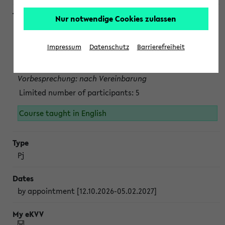
Nur notwendige Cookies zulassen
Projektmodul "Bakterielle Biotechnologie"
nach Vereinbarung; auch in der vorlesungsfreien Zeit.
Impressum
Datenschutz
Barrierefreiheit
Persönliche Anmeldung beim Veranstalter ist unbedingt
erforderlich.
Vorbesprechung: nach Vereinbarung
Limited number of participants: 5
Course taught in English
Pj
by appointment [12.10.2026-05.02.2027]