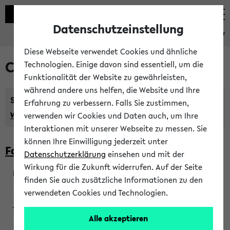
Datenschutzeinstellung
eKVV
Diese Webseite verwendet Cookies und ähnliche
Courses taught in English
Technologien. Einige davon sind essentiell, um die
Funktionalität der Website zu gewährleisten,
während andere uns helfen, die Website und Ihre
Semester:
Erfahrung zu verbessern. Falls Sie zustimmen,
WiSe 2026/2027
SoSe 2026
Previous...
verwenden wir Cookies und Daten auch, um Ihre
Interaktionen mit unserer Webseite zu messen. Sie
können Ihre Einwilligung jederzeit unter
Faculty of Biology
Datenschutzerklärung
einsehen und mit der
Wirkung für die Zukunft widerrufen. Auf der Seite
finden Sie auch zusätzliche Informationen zu den
200923
verwendeten Cookies und Technologien.
Alle akzeptieren
Wendisch, Peters-Wendisch, Stegelmann