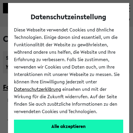
Datenschutzeinstellung
eKVV
Diese Webseite verwendet Cookies und ähnliche
Courses taught in English
Technologien. Einige davon sind essentiell, um die
Funktionalität der Website zu gewährleisten,
während andere uns helfen, die Website und Ihre
Semester:
Erfahrung zu verbessern. Falls Sie zustimmen,
WiSe 2026/2027
SoSe 2026
Previous...
verwenden wir Cookies und Daten auch, um Ihre
Interaktionen mit unserer Webseite zu messen. Sie
können Ihre Einwilligung jederzeit unter
Faculty of Biology
Datenschutzerklärung
einsehen und mit der
Wirkung für die Zukunft widerrufen. Auf der Seite
finden Sie auch zusätzliche Informationen zu den
200923
verwendeten Cookies und Technologien.
Alle akzeptieren
Wendisch, Peters-Wendisch, Stegelmann