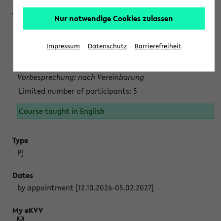
Nur notwendige Cookies zulassen
Projektmodul "Bakterielle Biotechnologie"
nach Vereinbarung; auch in der vorlesungsfreien Zeit.
Impressum
Datenschutz
Barrierefreiheit
Persönliche Anmeldung beim Veranstalter ist unbedingt
erforderlich.
Vorbesprechung: nach Vereinbarung
Limited number of participants: 5
Course taught in English
Pj
by appointment [12.10.2026-05.02.2027]