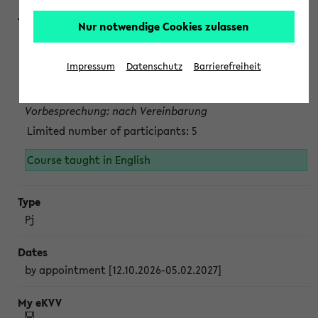
Nur notwendige Cookies zulassen
Projektmodul "Bakterielle Biotechnologie"
nach Vereinbarung; auch in der vorlesungsfreien Zeit.
Impressum
Datenschutz
Barrierefreiheit
Persönliche Anmeldung beim Veranstalter ist unbedingt
erforderlich.
Vorbesprechung: nach Vereinbarung
Limited number of participants: 5
Course taught in English
Pj
by appointment [12.10.2026-05.02.2027]