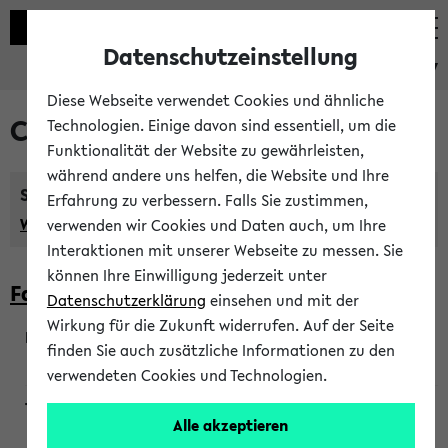
Datenschutzeinstellung
eKVV
Diese Webseite verwendet Cookies und ähnliche
Courses taught in English
Technologien. Einige davon sind essentiell, um die
Funktionalität der Website zu gewährleisten,
während andere uns helfen, die Website und Ihre
Semester:
Erfahrung zu verbessern. Falls Sie zustimmen,
WiSe 2026/2027
SoSe 2026
Previous...
verwenden wir Cookies und Daten auch, um Ihre
Interaktionen mit unserer Webseite zu messen. Sie
können Ihre Einwilligung jederzeit unter
Faculty of Biology
Datenschutzerklärung
einsehen und mit der
Wirkung für die Zukunft widerrufen. Auf der Seite
finden Sie auch zusätzliche Informationen zu den
200923
verwendeten Cookies und Technologien.
Alle akzeptieren
Wendisch, Peters-Wendisch, Stegelmann