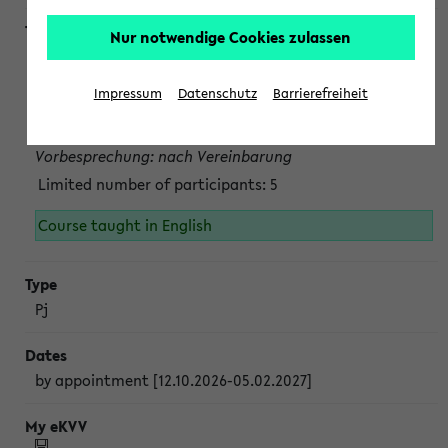
Nur notwendige Cookies zulassen
Projektmodul "Bakterielle Biotechnologie"
nach Vereinbarung; auch in der vorlesungsfreien Zeit.
Impressum
Datenschutz
Barrierefreiheit
Persönliche Anmeldung beim Veranstalter ist unbedingt
erforderlich.
Vorbesprechung: nach Vereinbarung
Limited number of participants: 5
Course taught in English
Pj
by appointment [12.10.2026-05.02.2027]