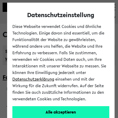
Datenschutzeinstellung
eKVV
Diese Webseite verwendet Cookies und ähnliche
Courses taught in English
Technologien. Einige davon sind essentiell, um die
Funktionalität der Website zu gewährleisten,
während andere uns helfen, die Website und Ihre
Semester:
Erfahrung zu verbessern. Falls Sie zustimmen,
WiSe 2026/2027
SoSe 2026
Previous...
verwenden wir Cookies und Daten auch, um Ihre
Interaktionen mit unserer Webseite zu messen. Sie
können Ihre Einwilligung jederzeit unter
Faculty of Biology
Datenschutzerklärung
einsehen und mit der
Wirkung für die Zukunft widerrufen. Auf der Seite
finden Sie auch zusätzliche Informationen zu den
200923
verwendeten Cookies und Technologien.
Alle akzeptieren
Wendisch, Peters-Wendisch, Stegelmann