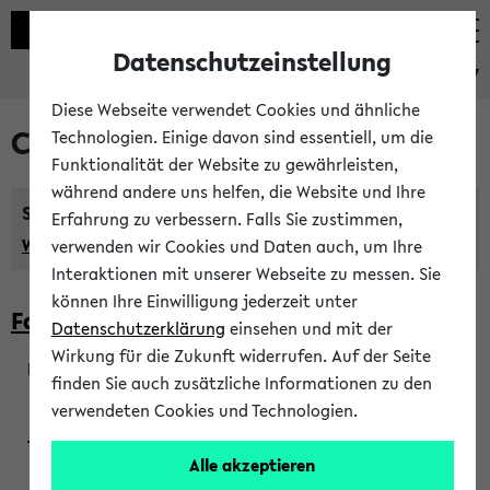
Datenschutzeinstellung
eKVV
Diese Webseite verwendet Cookies und ähnliche
Courses taught in English
Technologien. Einige davon sind essentiell, um die
Funktionalität der Website zu gewährleisten,
während andere uns helfen, die Website und Ihre
Semester:
Erfahrung zu verbessern. Falls Sie zustimmen,
WiSe 2026/2027
SoSe 2026
Previous...
verwenden wir Cookies und Daten auch, um Ihre
Interaktionen mit unserer Webseite zu messen. Sie
können Ihre Einwilligung jederzeit unter
Faculty of Biology
Datenschutzerklärung
einsehen und mit der
Wirkung für die Zukunft widerrufen. Auf der Seite
finden Sie auch zusätzliche Informationen zu den
200923
verwendeten Cookies und Technologien.
Alle akzeptieren
Wendisch, Peters-Wendisch, Stegelmann