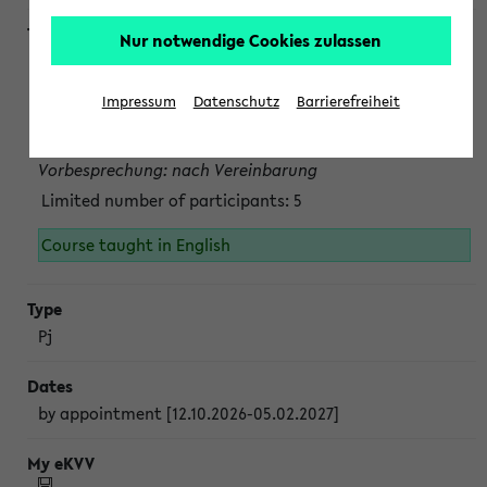
Nur notwendige Cookies zulassen
Projektmodul "Bakterielle Biotechnologie"
nach Vereinbarung; auch in der vorlesungsfreien Zeit.
Impressum
Datenschutz
Barrierefreiheit
Persönliche Anmeldung beim Veranstalter ist unbedingt
erforderlich.
Vorbesprechung: nach Vereinbarung
Limited number of participants: 5
Course taught in English
Pj
by appointment [12.10.2026-05.02.2027]