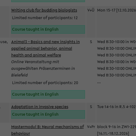
Writing club for budding biologists
V+Ü
Mon 15-17 [12.10.2026
Limited number of participants: 12
Course taught in English
ause,
Animal3 – Basics and new insights in
S
Wed 8:30-10:00 in W0-
applied animal behavior, animal
Wed 8:30-10:00 ONLIN
health and animal welfare
Wed 8:30-10:00 ONLINE
Online Veranstaltung mit
Wed 8:30-10:00 in W0-
ausgewählten Präsenzterminen in
Wed 8:30-10:00 ONLIN
Bielefeld
Wed 8:30-10:00 ONLIN
...
Limited number of participants: 20
Course taught in English
,
Adaptation in invasive species
S
Tue 14-16 in R.5 4-102
Course taught in English
Mastermodul B: Neural mechanisms of
V+Pr
block 9-16 in ZW1-22
behaviour
[16.11.-18.12.2026]