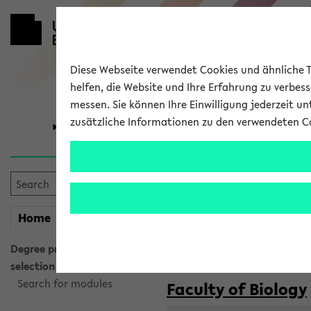
Diese Webseite verwendet Cookies und ähnliche Te
helfen, die Website und Ihre Erfahrung zu verbes
messen. Sie können Ihre Einwilligung jederzeit u
zusätzliche Informationen zu den verwendeten C
University
Research
Courses taug
my
Home
eKVV
Semester:
WiSe 2026/2027
SoSe 2026
Degree programme
selection
Search for modules
Faculty of Biology