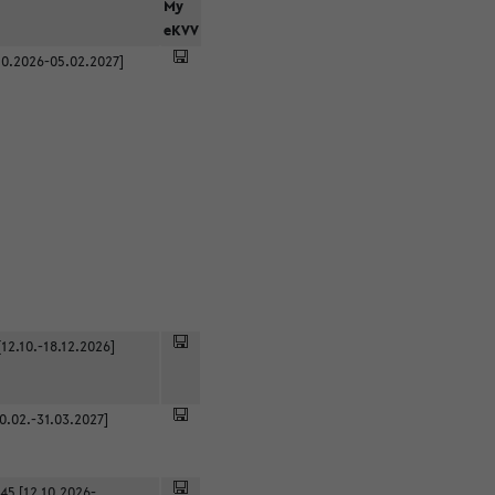
r
My
eKVV
0.2026-05.02.2027]
12.10.-18.12.2026]
0.02.-31.03.2027]
45 [12.10.2026-