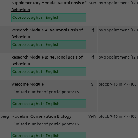
Supplementary Module: Neural Basis of
S+Pr
by appointment [12.1
Behaviour
Course taught in English
Research Module A: Neuronal Basis of
Pj
by appointment [12.1
Behaviour
Course taught in English
Research Module B: Neuronal Basis of
Pj
by appointment [12.1
Behaviour
Course taught in English
s
Welcome Module
S
block 9-16 in M4-108 
Limited number of participants: 15
Course taught in English
berg
Models in Conservation Biology
V+Pr
block 9-16 in M4-108 
Limited number of participants: 15
Course taught in English