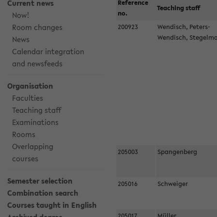
Current news
Reference
Teaching staff
no.
Now!
Room changes
200923
Wendisch, Peters-
Wendisch, Stegel
News
Calendar integration
and newsfeeds
Organisation
Faculties
Teaching staff
Examinations
Rooms
Overlapping
205003
Spangenberg
courses
Semester selection
205016
Schweiger
Combination search
Courses taught in English
205017
Müller