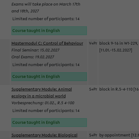
Exams will take place on March 17th
and 18th, 2027
Limited number of participants: 14
Course taught in English
Mastermodul C: Control of Behaviour
V+Pr
block 9-16 in W1-229,
Final Seminar: 15.02.2027
[11.01.-15.02.2027]
Oral Exams: 19.02.2027
Limited number of participants: 14
Course taught in English
Supplementary Module: Animal
S+Pr
block in R.5-4-110 [16
ecology in a microbial world
Vorbesprechung: 01.02., R.5 4-100
Limited number of participants: 14
Course taught in English
Supplementary Module: Biological
S+Pr
by appointment [12.1