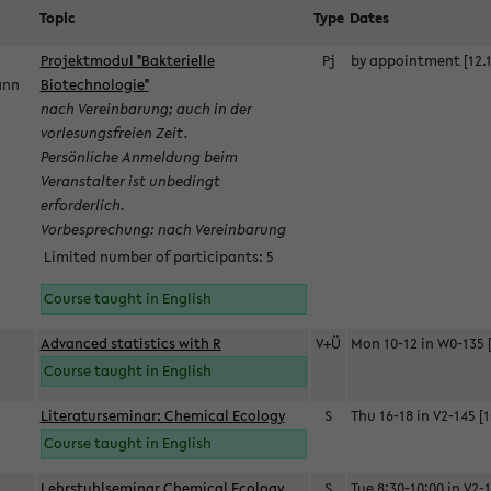
Topic
Type
Dates
Projektmodul "Bakterielle
Pj
by appointment [12.1
mann
Biotechnologie"
nach Vereinbarung; auch in der
vorlesungsfreien Zeit.
Persönliche Anmeldung beim
Veranstalter ist unbedingt
erforderlich.
Vorbesprechung: nach Vereinbarung
Limited number of participants: 5
Course taught in English
Advanced statistics with R
V+Ü
Mon 10-12 in W0-135 [
Course taught in English
Literaturseminar: Chemical Ecology
S
Thu 16-18 in V2-145 [1
Course taught in English
Lehrstuhlseminar Chemical Ecology
S
Tue 8:30-10:00 in V2-1