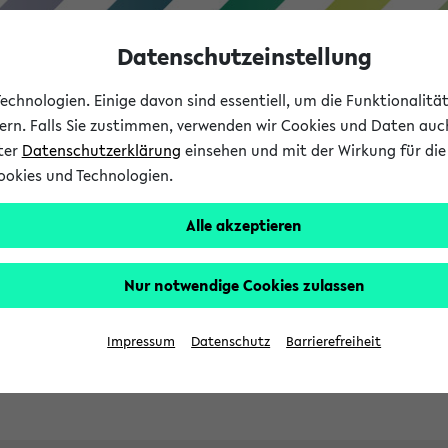
Datenschutzeinstellung
chnologien. Einige davon sind essentiell, um die Funktionalit
sern. Falls Sie zustimmen, verwenden wir Cookies und Daten auc
nter
Datenschutzerklärung
einsehen und mit der Wirkung für die 
ookies und Technologien.
Studies
Teaching
Internati
Alle akzeptieren
ht in English
Nur notwendige Cookies zulassen
Impressum
Datenschutz
Barrierefreiheit
Previous...