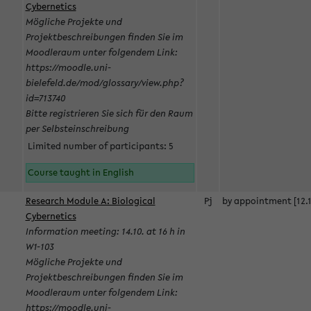
Cybernetics
Mögliche Projekte und
Projektbeschreibungen finden Sie im
Moodleraum unter folgendem Link:
https://moodle.uni-
bielefeld.de/mod/glossary/view.php?
id=713740
Bitte registrieren Sie sich für den Raum
per Selbsteinschreibung
Limited number of participants: 5
Course taught in English
Research Module A: Biological
Pj
by appointment [12.1
Cybernetics
Information meeting: 14.10. at 16 h in
W1-103
Mögliche Projekte und
Projektbeschreibungen finden Sie im
Moodleraum unter folgendem Link:
https://moodle.uni-