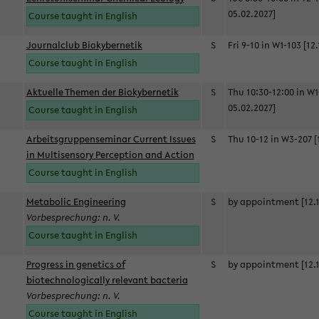
05.02.2027]
Course taught in English
Journalclub Biokybernetik
S
Fri 9-10 in W1-103 [12
Course taught in English
Aktuelle Themen der Biokybernetik
S
Thu 10:30-12:00 in W1
05.02.2027]
Course taught in English
Arbeitsgruppenseminar Current Issues
S
Thu 10-12 in W3-207 [
in Multisensory Perception and Action
Course taught in English
Metabolic Engineering
S
by appointment [12.1
Vorbesprechung: n. V.
Course taught in English
Progress in genetics of
S
by appointment [12.1
biotechnologically relevant bacteria
Vorbesprechung: n. V.
Course taught in English