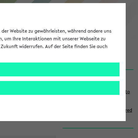
eKVV
ät der Website zu gewährleisten, während andere uns
h, um Ihre Interaktionen mit unserer Webseite zu
Zukunft widerrufen. Auf der Seite finden Sie auch
onal
MyUni
DE
LOG IN
S
Links
i
Use the combination search to
d
find specific lectures
e
How to indicate courses offered
b
in English
a