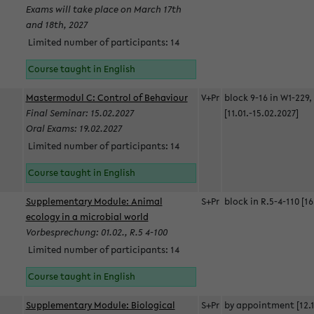
Exams will take place on March 17th
and 18th, 2027
Limited number of participants: 14
Course taught in English
Mastermodul C: Control of Behaviour
V+Pr
block 9-16 in W1-229,
Final Seminar: 15.02.2027
[11.01.-15.02.2027]
Oral Exams: 19.02.2027
Limited number of participants: 14
Course taught in English
Supplementary Module: Animal
S+Pr
block in R.5-4-110 [16
ecology in a microbial world
Vorbesprechung: 01.02., R.5 4-100
Limited number of participants: 14
Course taught in English
Supplementary Module: Biological
S+Pr
by appointment [12.1