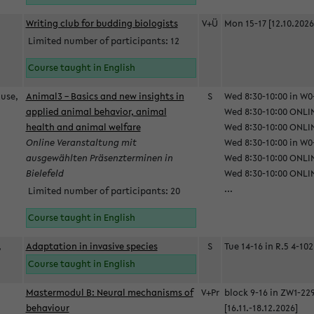
Writing club for budding biologists
V+Ü
Mon 15-17 [12.10.2026
Limited number of participants: 12
Course taught in English
ause,
Animal3 – Basics and new insights in
S
Wed 8:30-10:00 in W0-
applied animal behavior, animal
Wed 8:30-10:00 ONLIN
health and animal welfare
Wed 8:30-10:00 ONLINE
Online Veranstaltung mit
Wed 8:30-10:00 in W0-
ausgewählten Präsenzterminen in
Wed 8:30-10:00 ONLIN
Bielefeld
Wed 8:30-10:00 ONLIN
...
Limited number of participants: 20
Course taught in English
,
Adaptation in invasive species
S
Tue 14-16 in R.5 4-102
Course taught in English
Mastermodul B: Neural mechanisms of
V+Pr
block 9-16 in ZW1-22
behaviour
[16.11.-18.12.2026]