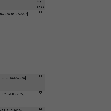
r
My
eKVV
0.2026-05.02.2027]
12.10.-18.12.2026]
0.02.-31.03.2027]
45 [12.10.2026-