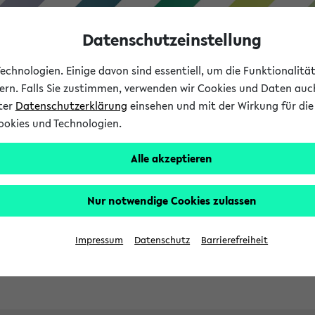
Datenschutzeinstellung
chnologien. Einige davon sind essentiell, um die Funktionalit
sern. Falls Sie zustimmen, verwenden wir Cookies und Daten auc
nter
Datenschutzerklärung
einsehen und mit der Wirkung für die 
ookies und Technologien.
Studies
Teaching
Internati
Alle akzeptieren
ht in English
Nur notwendige Cookies zulassen
Impressum
Datenschutz
Barrierefreiheit
Previous...