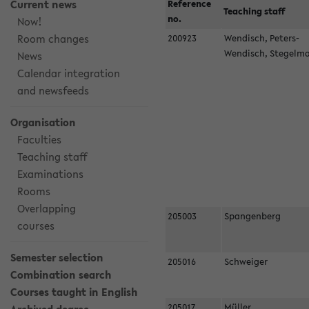
Current news
Reference
Teaching staff
no.
Now!
Room changes
200923
Wendisch, Peters-
Wendisch, Stegel
News
Calendar integration
and newsfeeds
Organisation
Faculties
Teaching staff
Examinations
Rooms
Overlapping
205003
Spangenberg
courses
Semester selection
205016
Schweiger
Combination search
Courses taught in English
205017
Müller