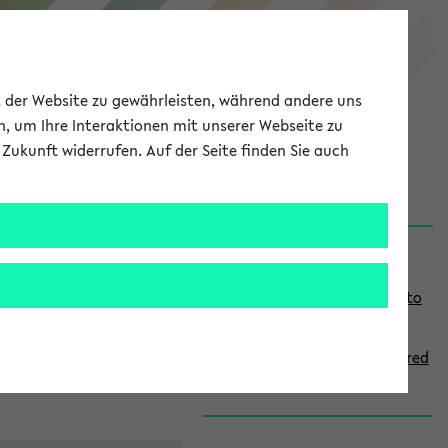
eKVV
ät der Website zu gewährleisten, während andere uns
h, um Ihre Interaktionen mit unserer Webseite zu
Zukunft widerrufen. Auf der Seite finden Sie auch
onal
MyUni
DE
LOG IN
S
Links
i
Use the combination search to
d
find specific lectures
e
How to indicate courses offered
b
in English
a