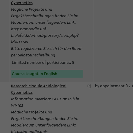
Cybernetics
Mögliche Projekte und
Projektbeschreibungen finden Sie im
Moodleraum unter folgendem Link:
https://moodle.uni-
bielefeld.de/mod/glossary/view.php?
id=713740
Bitte registrieren Sie sich für den Raum
per Selbsteinschreibung
Limited number of participants: 5
Course taught in English
Research Module A: Biological
Pj
by appointment [12.1
Cybernetics
Information meeting: 14.10. at 16 h in
W1-103
Mögliche Projekte und
Projektbeschreibungen finden Sie im
Moodleraum unter folgendem Link:
https://moodle.uni-