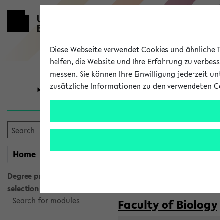
Diese Webseite verwendet Cookies und ähnliche Te
helfen, die Website und Ihre Erfahrung zu verbes
messen. Sie können Ihre Einwilligung jederzeit u
zusätzliche Informationen zu den verwendeten C
University
Research
Courses taug
my
Home
eKVV
Semester:
WiSe 2026/2027
SoSe 2026
Degree programme
selection
Search for modules
Faculty of Biology