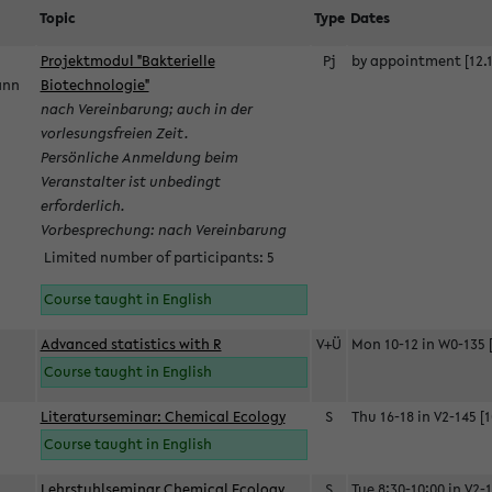
Topic
Type
Dates
Projektmodul "Bakterielle
Pj
by appointment [12.1
mann
Biotechnologie"
nach Vereinbarung; auch in der
vorlesungsfreien Zeit.
Persönliche Anmeldung beim
Veranstalter ist unbedingt
erforderlich.
Vorbesprechung: nach Vereinbarung
Limited number of participants: 5
Course taught in English
Advanced statistics with R
V+Ü
Mon 10-12 in W0-135 [
Course taught in English
Literaturseminar: Chemical Ecology
S
Thu 16-18 in V2-145 [1
Course taught in English
Lehrstuhlseminar Chemical Ecology
S
Tue 8:30-10:00 in V2-1