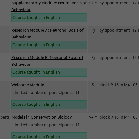
Supplementary Module: Neural Basis of
S+Pr
by appointment [12.1
Behaviour
Course taught in English
Research Module A: Neuronal Basis of
Pj
by appointment [12.1
Behaviour
Course taught in English
Research Module B: Neuronal Basis of
Pj
by appointment [12.1
Behaviour
Course taught in English
s
Welcome Module
S
block 9-16 in M4-108 
Limited number of participants: 15
Course taught in English
berg
Models in Conservation Biology
V+Pr
block 9-16 in M4-108 
Limited number of participants: 15
Course taught in English