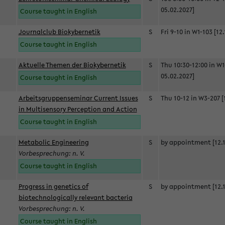
05.02.2027]
Course taught in English
Journalclub Biokybernetik
S
Fri 9-10 in W1-103 [12
Course taught in English
Aktuelle Themen der Biokybernetik
S
Thu 10:30-12:00 in W1
05.02.2027]
Course taught in English
Arbeitsgruppenseminar Current Issues
S
Thu 10-12 in W3-207 [
in Multisensory Perception and Action
Course taught in English
Metabolic Engineering
S
by appointment [12.1
Vorbesprechung: n. V.
Course taught in English
Progress in genetics of
S
by appointment [12.1
biotechnologically relevant bacteria
Vorbesprechung: n. V.
Course taught in English