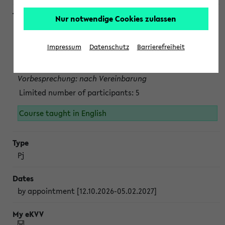
Nur notwendige Cookies zulassen
Projektmodul "Bakterielle Biotechnologie"
nach Vereinbarung; auch in der vorlesungsfreien Zeit.
Impressum
Datenschutz
Barrierefreiheit
Persönliche Anmeldung beim Veranstalter ist unbedingt
erforderlich.
Vorbesprechung: nach Vereinbarung
Limited number of participants: 5
Course taught in English
Pj
by appointment [12.10.2026-05.02.2027]