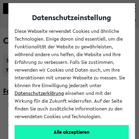
Datenschutzeinstellung
eKVV
Diese Webseite verwendet Cookies und ähnliche
Courses taught in English
Technologien. Einige davon sind essentiell, um die
Funktionalität der Website zu gewährleisten,
während andere uns helfen, die Website und Ihre
Semester:
Erfahrung zu verbessern. Falls Sie zustimmen,
WiSe 2026/2027
SoSe 2026
Previous...
verwenden wir Cookies und Daten auch, um Ihre
Interaktionen mit unserer Webseite zu messen. Sie
können Ihre Einwilligung jederzeit unter
Faculty of Biology
Datenschutzerklärung
einsehen und mit der
Wirkung für die Zukunft widerrufen. Auf der Seite
finden Sie auch zusätzliche Informationen zu den
200923
verwendeten Cookies und Technologien.
Alle akzeptieren
Wendisch, Peters-Wendisch, Stegelmann