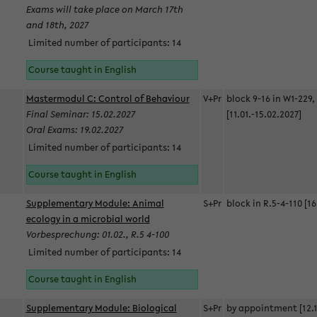
Exams will take place on March 17th
and 18th, 2027
Limited number of participants: 14
Course taught in English
Mastermodul C: Control of Behaviour
V+Pr
block 9-16 in W1-229,
Final Seminar: 15.02.2027
[11.01.-15.02.2027]
Oral Exams: 19.02.2027
Limited number of participants: 14
Course taught in English
Supplementary Module: Animal
S+Pr
block in R.5-4-110 [16
ecology in a microbial world
Vorbesprechung: 01.02., R.5 4-100
Limited number of participants: 14
Course taught in English
Supplementary Module: Biological
S+Pr
by appointment [12.1