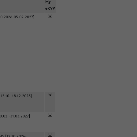
r
My
eKVV
0.2026-05.02.2027]
12.10.-18.12.2026]
0.02.-31.03.2027]
45 [12.10.2026-