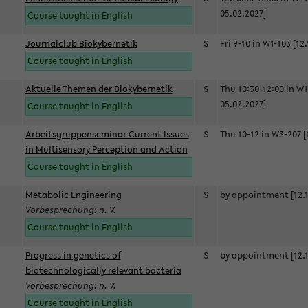
05.02.2027]
Course taught in English
Journalclub Biokybernetik
S
Fri 9-10 in W1-103 [12
Course taught in English
Aktuelle Themen der Biokybernetik
S
Thu 10:30-12:00 in W1
05.02.2027]
Course taught in English
Arbeitsgruppenseminar Current Issues
S
Thu 10-12 in W3-207 [
in Multisensory Perception and Action
Course taught in English
Metabolic Engineering
S
by appointment [12.1
Vorbesprechung: n. V.
Course taught in English
Progress in genetics of
S
by appointment [12.1
biotechnologically relevant bacteria
Vorbesprechung: n. V.
Course taught in English