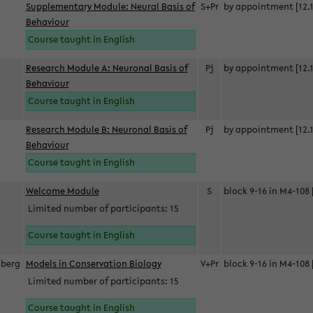
Supplementary Module: Neural Basis of
S+Pr
by appointment [12.1
Behaviour
Course taught in English
Research Module A: Neuronal Basis of
Pj
by appointment [12.1
Behaviour
Course taught in English
Research Module B: Neuronal Basis of
Pj
by appointment [12.1
Behaviour
Course taught in English
s
Welcome Module
S
block 9-16 in M4-108 
Limited number of participants: 15
Course taught in English
berg
Models in Conservation Biology
V+Pr
block 9-16 in M4-108 
Limited number of participants: 15
Course taught in English