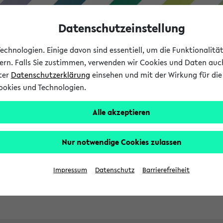
Datenschutzeinstellung
chnologien. Einige davon sind essentiell, um die Funktionalit
sern. Falls Sie zustimmen, verwenden wir Cookies und Daten auc
nter
Datenschutzerklärung
einsehen und mit der Wirkung für die 
ookies und Technologien.
Studies
Teaching
Internati
Alle akzeptieren
ht in English
Nur notwendige Cookies zulassen
Impressum
Datenschutz
Barrierefreiheit
Previous...