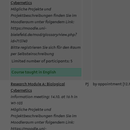
Cybernetics
Mögliche Projekte und
Projektbeschreibungen finden Sie im
Moodleraum unter folgendem Link:
https://moodle.uni-
bielefeld.de/mod/glossary/view.php?
id=713740
Bitte registrieren Sie sich für den Raum
per Selbsteinschreibung
Limited number of participants: 5
Course taught in English
Research Module A: Biological
Pj
by appointment [12.1
Cybernetics
Information meeting: 14.10. at 16 h in
W1-103
Mögliche Projekte und
Projektbeschreibungen finden Sie im
Moodleraum unter folgendem Link:
https://moodle.uni-