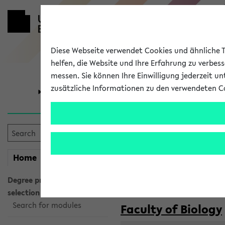
Diese Webseite verwendet Cookies und ähnliche Te
helfen, die Website und Ihre Erfahrung zu verbes
messen. Sie können Ihre Einwilligung jederzeit u
zusätzliche Informationen zu den verwendeten C
University
Research
Courses taug
my
Home
eKVV
Semester:
WiSe 2026/2027
SoSe 2026
Degree programme
selection
Search for modules
Faculty of Biology