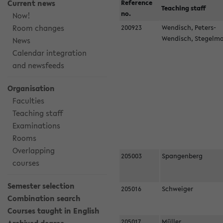
Current news
Reference
Teaching staff
no.
Now!
Room changes
200923
Wendisch, Peters-
Wendisch, Stegel
News
Calendar integration
and newsfeeds
Organisation
Faculties
Teaching staff
Examinations
Rooms
Overlapping
205003
Spangenberg
courses
Semester selection
205016
Schweiger
Combination search
Courses taught in English
205017
Müller