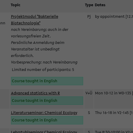
Topic
Type
Dates
Projektmodul "Bakterielle
Pj
by appointment [12.1
mann
Biotechnologie"
nach Vereinbarung; auch in der
vorlesungsfreien Zeit.
Persönliche Anmeldung beim
Veranstalter ist unbedingt
erforderlich.
Vorbesprechung: nach Vereinbarung
Limited number of participants: 5
Course taught in English
Advanced statistics with R
V+Ü
Mon 10-12 in W0-135 [
Course taught in English
Literaturseminar: Chemical Ecology
S
Thu 16-18 in V2-145 [1
Course taught in English
Lehrstuhlseminar Chemical Ecology
S
Tue 8:30-10:00 in V2-1