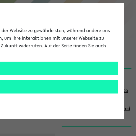
eKVV
ät der Website zu gewährleisten, während andere uns
h, um Ihre Interaktionen mit unserer Webseite zu
Zukunft widerrufen. Auf der Seite finden Sie auch
onal
MyUni
DE
LOG IN
S
Links
i
Use the combination search to
d
find specific lectures
e
How to indicate courses offered
b
in English
a