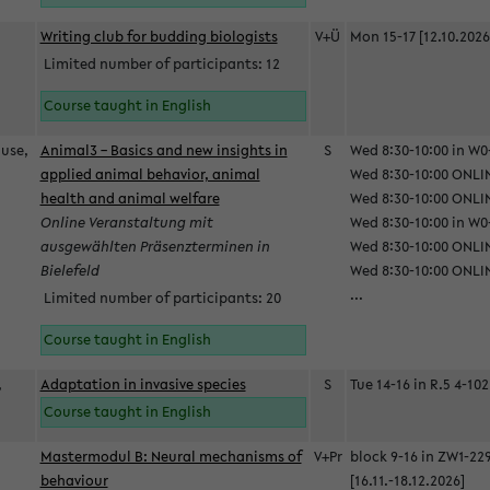
Writing club for budding biologists
V+Ü
Mon 15-17 [12.10.2026
Limited number of participants: 12
Course taught in English
ause,
Animal3 – Basics and new insights in
S
Wed 8:30-10:00 in W0-
applied animal behavior, animal
Wed 8:30-10:00 ONLIN
health and animal welfare
Wed 8:30-10:00 ONLINE
Online Veranstaltung mit
Wed 8:30-10:00 in W0-
ausgewählten Präsenzterminen in
Wed 8:30-10:00 ONLIN
Bielefeld
Wed 8:30-10:00 ONLIN
...
Limited number of participants: 20
Course taught in English
,
Adaptation in invasive species
S
Tue 14-16 in R.5 4-102
Course taught in English
Mastermodul B: Neural mechanisms of
V+Pr
block 9-16 in ZW1-22
behaviour
[16.11.-18.12.2026]