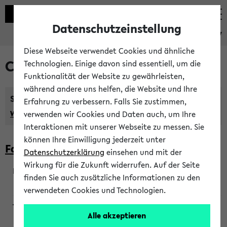
Datenschutzeinstellung
eKVV
Diese Webseite verwendet Cookies und ähnliche
Courses taught in English
Technologien. Einige davon sind essentiell, um die
Funktionalität der Website zu gewährleisten,
während andere uns helfen, die Website und Ihre
Semester:
Erfahrung zu verbessern. Falls Sie zustimmen,
WiSe 2026/2027
SoSe 2026
Previous...
verwenden wir Cookies und Daten auch, um Ihre
Interaktionen mit unserer Webseite zu messen. Sie
können Ihre Einwilligung jederzeit unter
Faculty of Biology
Datenschutzerklärung
einsehen und mit der
Wirkung für die Zukunft widerrufen. Auf der Seite
finden Sie auch zusätzliche Informationen zu den
200923
verwendeten Cookies und Technologien.
Alle akzeptieren
Wendisch, Peters-Wendisch, Stegelmann