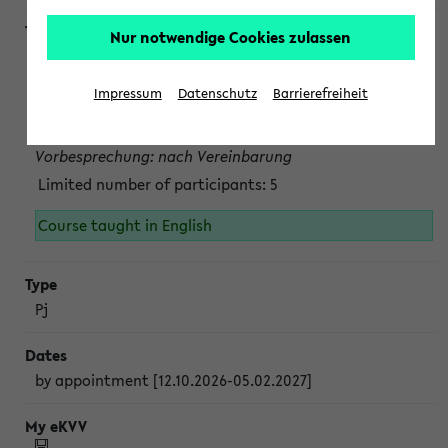
Nur notwendige Cookies zulassen
Projektmodul "Bakterielle Biotechnologie"
nach Vereinbarung; auch in der vorlesungsfreien Zeit.
Impressum
Datenschutz
Barrierefreiheit
Persönliche Anmeldung beim Veranstalter ist unbedingt
erforderlich.
Vorbesprechung: nach Vereinbarung
Limited number of participants: 5
Course taught in English
Pj
by appointment [12.10.2026-05.02.2027]