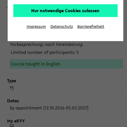
Nur notwendige Cookies zulassen
Projektmodul "Bakterielle Biotechnologie"
nach Vereinbarung; auch in der vorlesungsfreien Zeit.
Impressum
Datenschutz
Barrierefreiheit
Persönliche Anmeldung beim Veranstalter ist unbedingt
erforderlich.
Vorbesprechung: nach Vereinbarung
Limited number of participants: 5
Course taught in English
Pj
by appointment [12.10.2026-05.02.2027]