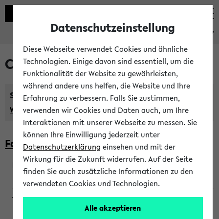
Datenschutzeinstellung
eKVV
Diese Webseite verwendet Cookies und ähnliche
Courses taught in English
Technologien. Einige davon sind essentiell, um die
Funktionalität der Website zu gewährleisten,
während andere uns helfen, die Website und Ihre
Semester:
Erfahrung zu verbessern. Falls Sie zustimmen,
WiSe 2026/2027
SoSe 2026
Previous...
verwenden wir Cookies und Daten auch, um Ihre
Interaktionen mit unserer Webseite zu messen. Sie
können Ihre Einwilligung jederzeit unter
Faculty of Biology
Datenschutzerklärung
einsehen und mit der
Wirkung für die Zukunft widerrufen. Auf der Seite
finden Sie auch zusätzliche Informationen zu den
200923
verwendeten Cookies und Technologien.
Alle akzeptieren
Wendisch, Peters-Wendisch, Stegelmann