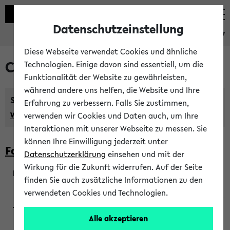
Datenschutzeinstellung
eKVV
Diese Webseite verwendet Cookies und ähnliche
Courses taught in English
Technologien. Einige davon sind essentiell, um die
Funktionalität der Website zu gewährleisten,
während andere uns helfen, die Website und Ihre
Semester:
Erfahrung zu verbessern. Falls Sie zustimmen,
WiSe 2026/2027
SoSe 2026
Previous...
verwenden wir Cookies und Daten auch, um Ihre
Interaktionen mit unserer Webseite zu messen. Sie
können Ihre Einwilligung jederzeit unter
Faculty of Biology
Datenschutzerklärung
einsehen und mit der
Wirkung für die Zukunft widerrufen. Auf der Seite
finden Sie auch zusätzliche Informationen zu den
200923
verwendeten Cookies und Technologien.
Alle akzeptieren
Wendisch, Peters-Wendisch, Stegelmann