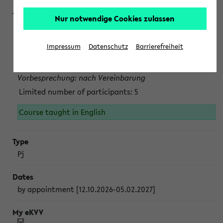
Nur notwendige Cookies zulassen
Projektmodul "Bakterielle Biotechnologie"
nach Vereinbarung; auch in der vorlesungsfreien Zeit.
Impressum
Datenschutz
Barrierefreiheit
Persönliche Anmeldung beim Veranstalter ist unbedingt
erforderlich.
Vorbesprechung: nach Vereinbarung
Limited number of participants: 5
Course taught in English
Pj
by appointment [12.10.2026-05.02.2027]