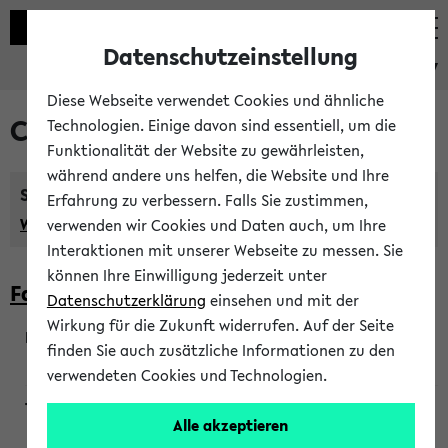
Datenschutzeinstellung
eKVV
Diese Webseite verwendet Cookies und ähnliche
Courses taught in English
Technologien. Einige davon sind essentiell, um die
Funktionalität der Website zu gewährleisten,
während andere uns helfen, die Website und Ihre
Semester:
Erfahrung zu verbessern. Falls Sie zustimmen,
WiSe 2026/2027
SoSe 2026
Previous...
verwenden wir Cookies und Daten auch, um Ihre
Interaktionen mit unserer Webseite zu messen. Sie
können Ihre Einwilligung jederzeit unter
Faculty of Biology
Datenschutzerklärung
einsehen und mit der
Wirkung für die Zukunft widerrufen. Auf der Seite
finden Sie auch zusätzliche Informationen zu den
200923
verwendeten Cookies und Technologien.
Alle akzeptieren
Wendisch, Peters-Wendisch, Stegelmann