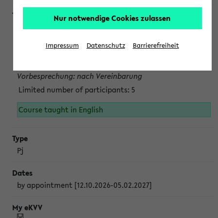
Nur notwendige Cookies zulassen
Projektmodul "Bakterielle Biotechnologie"
nach Vereinbarung; auch in der vorlesungsfreien Zeit.
Impressum
Datenschutz
Barrierefreiheit
Persönliche Anmeldung beim Veranstalter ist unbedingt
erforderlich.
Vorbesprechung: nach Vereinbarung
Limited number of participants: 5
Course taught in English
Pj
by appointment [12.10.2026-05.02.2027]