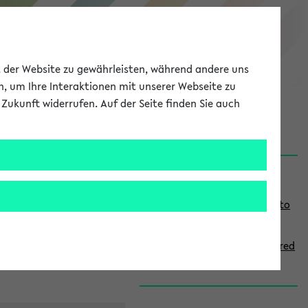
eKVV
ät der Website zu gewährleisten, während andere uns
h, um Ihre Interaktionen mit unserer Webseite zu
Zukunft widerrufen. Auf der Seite finden Sie auch
onal
MyUni
DE
LOG IN
S
Links
i
Use the combination search to
d
find specific lectures
e
How to indicate courses offered
b
in English
a