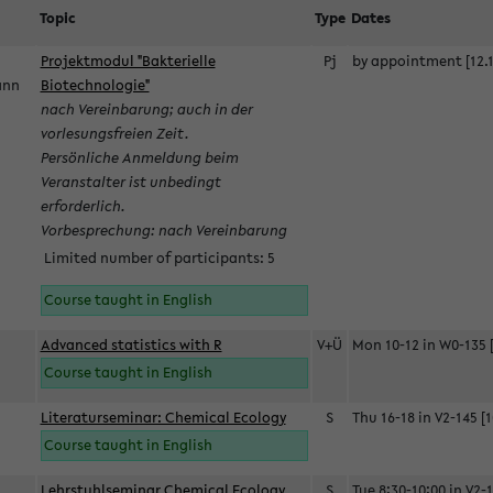
Topic
Type
Dates
Projektmodul "Bakterielle
Pj
by appointment [12.1
mann
Biotechnologie"
nach Vereinbarung; auch in der
vorlesungsfreien Zeit.
Persönliche Anmeldung beim
Veranstalter ist unbedingt
erforderlich.
Vorbesprechung: nach Vereinbarung
Limited number of participants: 5
Course taught in English
Advanced statistics with R
V+Ü
Mon 10-12 in W0-135 [
Course taught in English
Literaturseminar: Chemical Ecology
S
Thu 16-18 in V2-145 [1
Course taught in English
Lehrstuhlseminar Chemical Ecology
S
Tue 8:30-10:00 in V2-1