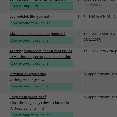
05.02.2027]
Course taught in English
Journalclub Biokybernetik
S
Fri 9-10 in W1-103 [12
Course taught in English
Aktuelle Themen der Biokybernetik
S
Thu 10:30-12:00 in W1
05.02.2027]
Course taught in English
Arbeitsgruppenseminar Current Issues
S
Thu 10-12 in W3-207 [
in Multisensory Perception and Action
Course taught in English
Metabolic Engineering
S
by appointment [12.1
Vorbesprechung: n. V.
Course taught in English
Progress in genetics of
S
by appointment [12.1
biotechnologically relevant bacteria
Vorbesprechung: n. V.
Course taught in English