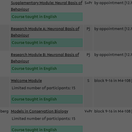
Supplementary Module: Neural Basis of
S+Pr
by appointment [12.1
Behaviour
Course taught in English
Research Module A: Neuronal Basis of
Pj
by appointment [12.1
Behaviour
Course taught in English
Research Module B: Neuronal Basis of
Pj
by appointment [12.1
Behaviour
Course taught in English
s
Welcome Module
S
block 9-16 in M4-108 
Limited number of participants: 15
Course taught in English
berg
Models in Conservation Biology
V+Pr
block 9-16 in M4-108 
Limited number of participants: 15
Course taught in English