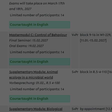
Exams will take place on March 17th
and 18th, 2027
Limited number of participants: 14
Course taught in English
Mastermodul C: Control of Behaviour
V+Pr
block 9-16 in W1-229,
Final Seminar: 15.02.2027
[11.01.-15.02.2027]
Oral Exams: 19.02.2027
Limited number of participants: 14
Course taught in English
Supplementary Module: Animal
S+Pr
block in R.5-4-110 [16
ecology in a microbial world
Vorbesprechung: 01.02., R.5 4-100
Limited number of participants: 14
Course taught in English
Supplementary Module: Biological
S+Pr
by appointment [12.1