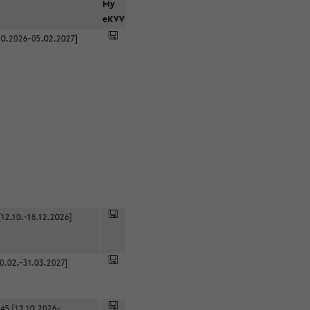
r
My
eKVV
0.2026-05.02.2027]
12.10.-18.12.2026]
0.02.-31.03.2027]
45 [12.10.2026-