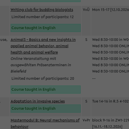
Writing club for budding biologists
V+Ü
Mon 15-17 [12.10.2026
Limited number of participants: 12
Course taught in English
ause,
Animal3 – Basics and new insights in
S
Wed 8:30-10:00 in W0-
applied animal behavior, animal
Wed 8:30-10:00 ONLIN
health and animal welfare
Wed 8:30-10:00 ONLINE
Online Veranstaltung mit
Wed 8:30-10:00 in W0-
ausgewählten Präsenzterminen in
Wed 8:30-10:00 ONLIN
Bielefeld
Wed 8:30-10:00 ONLIN
...
Limited number of participants: 20
Course taught in English
,
Adaptation in invasive species
S
Tue 14-16 in R.5 4-102
Course taught in English
Mastermodul B: Neural mechanisms of
V+Pr
block 9-16 in ZW1-22
behaviour
[16.11.-18.12.2026]