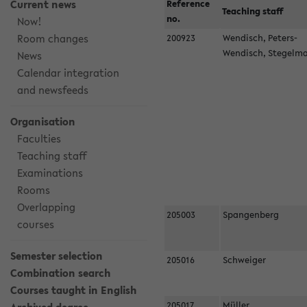
Current news
Reference
Teaching staff
no.
Now!
Room changes
200923
Wendisch, Peters-
Wendisch, Stegel
News
Calendar integration
and newsfeeds
Organisation
Faculties
Teaching staff
Examinations
Rooms
Overlapping
205003
Spangenberg
courses
Semester selection
205016
Schweiger
Combination search
Courses taught in English
205017
Müller