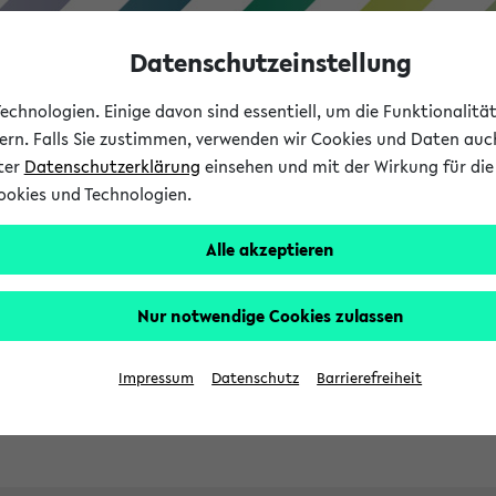
Datenschutzeinstellung
chnologien. Einige davon sind essentiell, um die Funktionalit
sern. Falls Sie zustimmen, verwenden wir Cookies und Daten auc
nter
Datenschutzerklärung
einsehen und mit der Wirkung für die 
ookies und Technologien.
Studies
Teaching
Internati
Alle akzeptieren
ht in English
Nur notwendige Cookies zulassen
Impressum
Datenschutz
Barrierefreiheit
Previous...