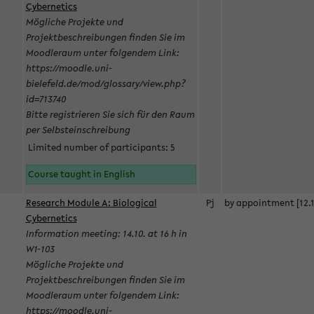
Cybernetics
Mögliche Projekte und
Projektbeschreibungen finden Sie im
Moodleraum unter folgendem Link:
https://moodle.uni-
bielefeld.de/mod/glossary/view.php?
id=713740
Bitte registrieren Sie sich für den Raum
per Selbsteinschreibung
Limited number of participants: 5
Course taught in English
Research Module A: Biological
Pj
by appointment [12.1
Cybernetics
Information meeting: 14.10. at 16 h in
W1-103
Mögliche Projekte und
Projektbeschreibungen finden Sie im
Moodleraum unter folgendem Link:
https://moodle.uni-