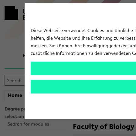
Diese Webseite verwendet Cookies und ähnliche Te
helfen, die Website und Ihre Erfahrung zu verbes
messen. Sie können Ihre Einwilligung jederzeit u
zusätzliche Informationen zu den verwendeten C
University
Research
Courses taug
my
Home
eKVV
Semester:
WiSe 2026/2027
SoSe 2026
Degree programme
selection
Search for modules
Faculty of Biology