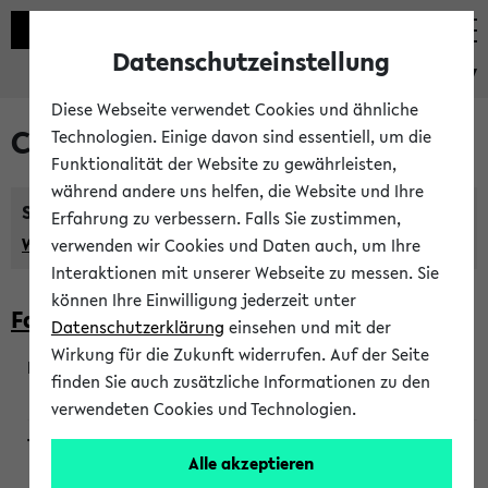
Datenschutzeinstellung
eKVV
Diese Webseite verwendet Cookies und ähnliche
Courses taught in English
Technologien. Einige davon sind essentiell, um die
Funktionalität der Website zu gewährleisten,
während andere uns helfen, die Website und Ihre
Semester:
Erfahrung zu verbessern. Falls Sie zustimmen,
WiSe 2026/2027
SoSe 2026
Previous...
verwenden wir Cookies und Daten auch, um Ihre
Interaktionen mit unserer Webseite zu messen. Sie
können Ihre Einwilligung jederzeit unter
Faculty of Biology
Datenschutzerklärung
einsehen und mit der
Wirkung für die Zukunft widerrufen. Auf der Seite
finden Sie auch zusätzliche Informationen zu den
200923
verwendeten Cookies und Technologien.
Alle akzeptieren
Wendisch, Peters-Wendisch, Stegelmann