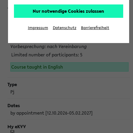
Nur notwendige Cookies zulassen
Projektmodul "Bakterielle Biotechnologie"
nach Vereinbarung; auch in der vorlesungsfreien Zeit.
Impressum
Datenschutz
Barrierefreiheit
Persönliche Anmeldung beim Veranstalter ist unbedingt
erforderlich.
Vorbesprechung: nach Vereinbarung
Limited number of participants: 5
Course taught in English
Pj
by appointment [12.10.2026-05.02.2027]