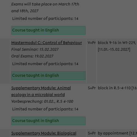
Exams will take place on March 17th
and 18th, 2027
Limited number of participants: 14
Course taught in English
Mastermodul C: Control of Behaviour
V+Pr
block 9-16 in W1-229,
Final Seminar: 15.02.2027
[11.01.-15.02.2027]
Oral Exams: 19.02.2027
Limited number of participants: 14
Course taught in English
Supplementary Module: Animal
S+Pr
block in R.5-4-110 [16
ecology in a microbial world
Vorbesprechung: 01.02., R.5 4-100
Limited number of participants: 14
Course taught in English
Supplementary Module: Biological
S+Pr
by appointment [12.1