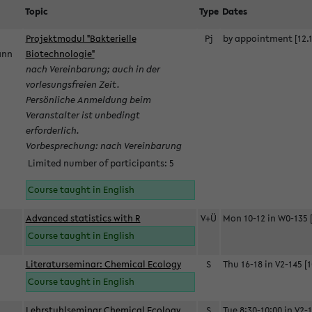
Topic
Type
Dates
Projektmodul "Bakterielle
Pj
by appointment [12.1
mann
Biotechnologie"
nach Vereinbarung; auch in der
vorlesungsfreien Zeit.
Persönliche Anmeldung beim
Veranstalter ist unbedingt
erforderlich.
Vorbesprechung: nach Vereinbarung
Limited number of participants: 5
Course taught in English
Advanced statistics with R
V+Ü
Mon 10-12 in W0-135 [
Course taught in English
Literaturseminar: Chemical Ecology
S
Thu 16-18 in V2-145 [1
Course taught in English
Lehrstuhlseminar Chemical Ecology
S
Tue 8:30-10:00 in V2-1