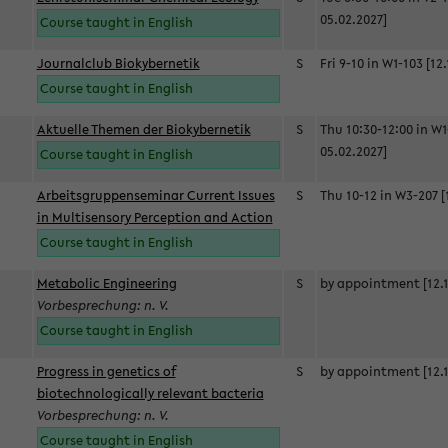
05.02.2027]
Course taught in English
Journalclub Biokybernetik
S
Fri 9-10 in W1-103 [12
Course taught in English
Aktuelle Themen der Biokybernetik
S
Thu 10:30-12:00 in W1
05.02.2027]
Course taught in English
Arbeitsgruppenseminar Current Issues
S
Thu 10-12 in W3-207 [
in Multisensory Perception and Action
Course taught in English
Metabolic Engineering
S
by appointment [12.1
Vorbesprechung: n. V.
Course taught in English
Progress in genetics of
S
by appointment [12.1
biotechnologically relevant bacteria
Vorbesprechung: n. V.
Course taught in English