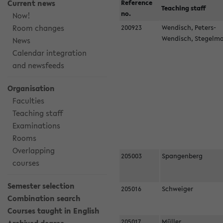
Current news
Reference
Teaching staff
no.
Now!
Room changes
200923
Wendisch, Peters-
Wendisch, Stegel
News
Calendar integration
and newsfeeds
Organisation
Faculties
Teaching staff
Examinations
Rooms
Overlapping
205003
Spangenberg
courses
Semester selection
205016
Schweiger
Combination search
Courses taught in English
205017
Müller