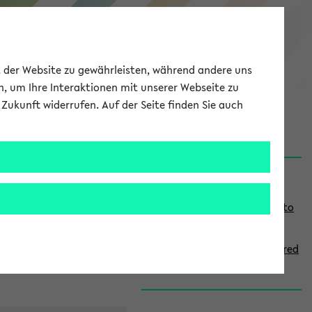
eKVV
ät der Website zu gewährleisten, während andere uns
h, um Ihre Interaktionen mit unserer Webseite zu
Zukunft widerrufen. Auf der Seite finden Sie auch
onal
MyUni
DE
LOG IN
S
Links
i
Use the combination search to
d
find specific lectures
e
How to indicate courses offered
b
in English
a