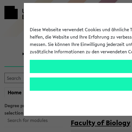
Diese Webseite verwendet Cookies und ähnliche Te
helfen, die Website und Ihre Erfahrung zu verbes
messen. Sie können Ihre Einwilligung jederzeit u
zusätzliche Informationen zu den verwendeten C
University
Research
Courses taug
my
Home
eKVV
Semester:
WiSe 2026/2027
SoSe 2026
Degree programme
selection
Search for modules
Faculty of Biology