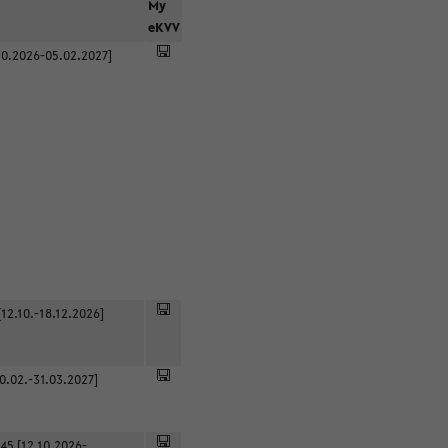
r
My
eKVV
0.2026-05.02.2027]
12.10.-18.12.2026]
0.02.-31.03.2027]
45 [12.10.2026-