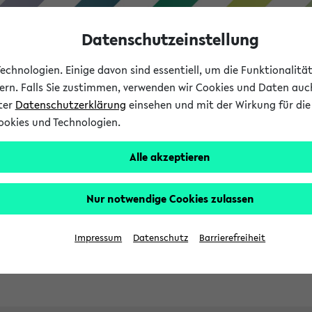
Datenschutzeinstellung
chnologien. Einige davon sind essentiell, um die Funktionalit
sern. Falls Sie zustimmen, verwenden wir Cookies und Daten auc
nter
Datenschutzerklärung
einsehen und mit der Wirkung für die 
ookies und Technologien.
Studies
Teaching
Internati
Alle akzeptieren
ht in English
Nur notwendige Cookies zulassen
Impressum
Datenschutz
Barrierefreiheit
Previous...