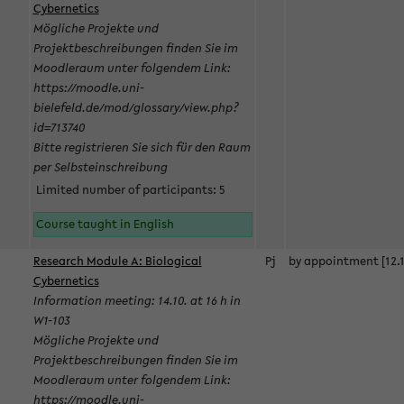
Cybernetics
Mögliche Projekte und
Projektbeschreibungen finden Sie im
Moodleraum unter folgendem Link:
https://moodle.uni-
bielefeld.de/mod/glossary/view.php?
id=713740
Bitte registrieren Sie sich für den Raum
per Selbsteinschreibung
Limited number of participants: 5
Course taught in English
Research Module A: Biological
Pj
by appointment [12.1
Cybernetics
Information meeting: 14.10. at 16 h in
W1-103
Mögliche Projekte und
Projektbeschreibungen finden Sie im
Moodleraum unter folgendem Link:
https://moodle.uni-