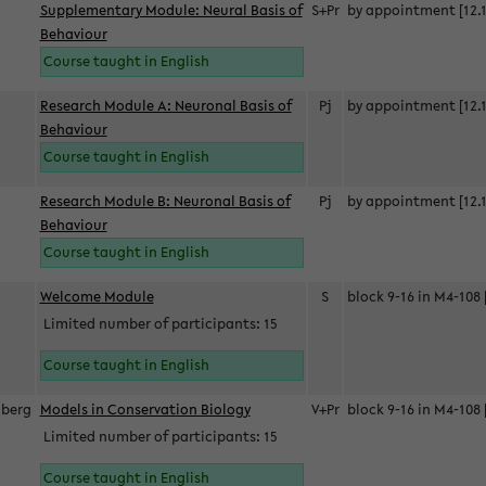
Supplementary Module: Neural Basis of
S+Pr
by appointment [12.1
Behaviour
Course taught in English
Research Module A: Neuronal Basis of
Pj
by appointment [12.1
Behaviour
Course taught in English
Research Module B: Neuronal Basis of
Pj
by appointment [12.1
Behaviour
Course taught in English
s
Welcome Module
S
block 9-16 in M4-108 
Limited number of participants: 15
Course taught in English
berg
Models in Conservation Biology
V+Pr
block 9-16 in M4-108 
Limited number of participants: 15
Course taught in English