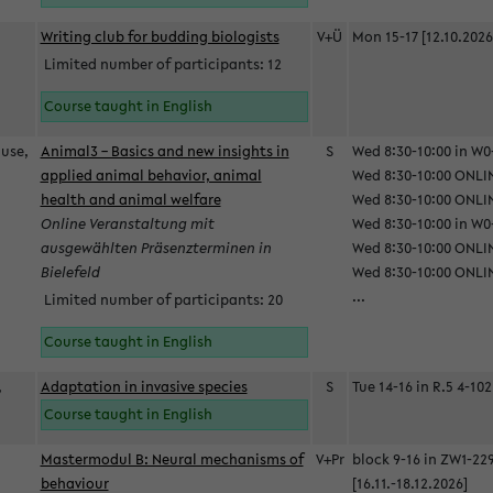
Writing club for budding biologists
V+Ü
Mon 15-17 [12.10.2026
Limited number of participants: 12
Course taught in English
ause,
Animal3 – Basics and new insights in
S
Wed 8:30-10:00 in W0-
applied animal behavior, animal
Wed 8:30-10:00 ONLIN
health and animal welfare
Wed 8:30-10:00 ONLINE
Online Veranstaltung mit
Wed 8:30-10:00 in W0-
ausgewählten Präsenzterminen in
Wed 8:30-10:00 ONLIN
Bielefeld
Wed 8:30-10:00 ONLIN
...
Limited number of participants: 20
Course taught in English
,
Adaptation in invasive species
S
Tue 14-16 in R.5 4-102
Course taught in English
Mastermodul B: Neural mechanisms of
V+Pr
block 9-16 in ZW1-22
behaviour
[16.11.-18.12.2026]