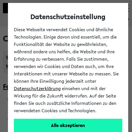
Datenschutzeinstellung
eKVV
Diese Webseite verwendet Cookies und ähnliche
Courses taught in English
Technologien. Einige davon sind essentiell, um die
Funktionalität der Website zu gewährleisten,
während andere uns helfen, die Website und Ihre
Semester:
Erfahrung zu verbessern. Falls Sie zustimmen,
WiSe 2026/2027
SoSe 2026
Previous...
verwenden wir Cookies und Daten auch, um Ihre
Interaktionen mit unserer Webseite zu messen. Sie
können Ihre Einwilligung jederzeit unter
Faculty of Biology
Datenschutzerklärung
einsehen und mit der
Wirkung für die Zukunft widerrufen. Auf der Seite
finden Sie auch zusätzliche Informationen zu den
200923
verwendeten Cookies und Technologien.
Alle akzeptieren
Wendisch, Peters-Wendisch, Stegelmann