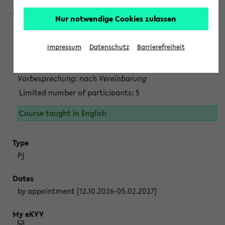
Nur notwendige Cookies zulassen
Projektmodul "Bakterielle Biotechnologie"
nach Vereinbarung; auch in der vorlesungsfreien Zeit.
Impressum
Datenschutz
Barrierefreiheit
Persönliche Anmeldung beim Veranstalter ist unbedingt
erforderlich.
Vorbesprechung: nach Vereinbarung
Limited number of participants: 5
Course taught in English
Pj
by appointment [12.10.2026-05.02.2027]