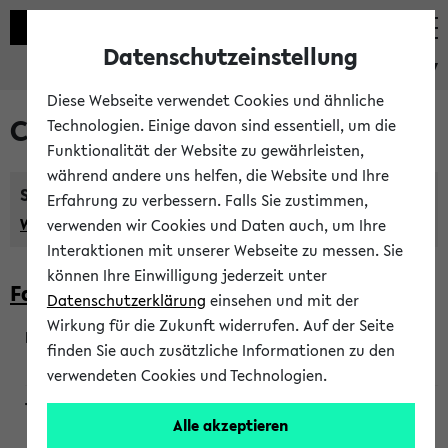
Datenschutzeinstellung
eKVV
Diese Webseite verwendet Cookies und ähnliche
Courses taught in English
Technologien. Einige davon sind essentiell, um die
Funktionalität der Website zu gewährleisten,
während andere uns helfen, die Website und Ihre
Semester:
Erfahrung zu verbessern. Falls Sie zustimmen,
WiSe 2026/2027
SoSe 2026
Previous...
verwenden wir Cookies und Daten auch, um Ihre
Interaktionen mit unserer Webseite zu messen. Sie
können Ihre Einwilligung jederzeit unter
Faculty of Biology
Datenschutzerklärung
einsehen und mit der
Wirkung für die Zukunft widerrufen. Auf der Seite
finden Sie auch zusätzliche Informationen zu den
200923
verwendeten Cookies und Technologien.
Alle akzeptieren
Wendisch, Peters-Wendisch, Stegelmann