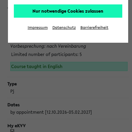
Nur notwendige Cookies zulassen
Projektmodul "Bakterielle Biotechnologie"
nach Vereinbarung; auch in der vorlesungsfreien Zeit.
Impressum
Datenschutz
Barrierefreiheit
Persönliche Anmeldung beim Veranstalter ist unbedingt
erforderlich.
Vorbesprechung: nach Vereinbarung
Limited number of participants: 5
Course taught in English
Pj
by appointment [12.10.2026-05.02.2027]