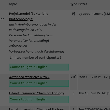
Topic
Type
Dates
Projektmodul "Bakterielle
Pj
by appointment [12.1
mann
Biotechnologie"
nach Vereinbarung; auch in der
vorlesungsfreien Zeit.
Persönliche Anmeldung beim
Veranstalter ist unbedingt
erforderlich.
Vorbesprechung: nach Vereinbarung
Limited number of participants: 5
Course taught in English
Advanced statistics with R
V+Ü
Mon 10-12 in W0-135 [
Course taught in English
Literaturseminar: Chemical Ecology
S
Thu 16-18 in V2-145 [1
Course taught in English
Lehrstuhlseminar Chemical Ecology
S
Tue 8:30-10:00 in V2-1