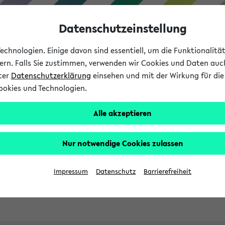
Datenschutzeinstellung
chnologien. Einige davon sind essentiell, um die Funktionalit
sern. Falls Sie zustimmen, verwenden wir Cookies und Daten auc
nter
Datenschutzerklärung
einsehen und mit der Wirkung für die 
ookies und Technologien.
Studies
Teaching
Internati
Alle akzeptieren
ht in English
Nur notwendige Cookies zulassen
Impressum
Datenschutz
Barrierefreiheit
Previous...