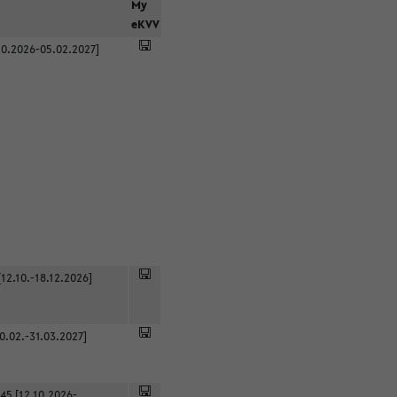
r
My
eKVV
0.2026-05.02.2027]
12.10.-18.12.2026]
0.02.-31.03.2027]
45 [12.10.2026-