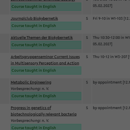
05.02.2027]
Course taught in English
Journalclub Biokybernetik
S
Fri 9-10 in W1-103 [12
Course taught in English
Aktuelle Themen der Biokybernetik
S
Thu 10:30-12:00 in W1
05.02.2027]
Course taught in English
Arbeitsgruppenseminar Current Issues
S
Thu 10-12 in W3-207 [
in Multisensory Perception and Action
Course taught in English
Metabolic Engineering
S
by appointment [12.1
Vorbesprechung: n. V.
Course taught in English
Progress in genetics of
S
by appointment [12.1
biotechnologically relevant bacteria
Vorbesprechung: n. V.
Course taught in English