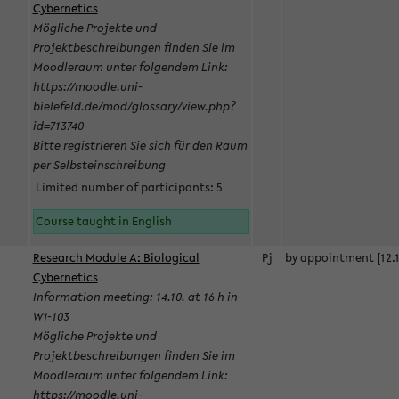
Cybernetics
Mögliche Projekte und
Projektbeschreibungen finden Sie im
Moodleraum unter folgendem Link:
https://moodle.uni-
bielefeld.de/mod/glossary/view.php?
id=713740
Bitte registrieren Sie sich für den Raum
per Selbsteinschreibung
Limited number of participants: 5
Course taught in English
Research Module A: Biological
Pj
by appointment [12.1
Cybernetics
Information meeting: 14.10. at 16 h in
W1-103
Mögliche Projekte und
Projektbeschreibungen finden Sie im
Moodleraum unter folgendem Link:
https://moodle.uni-