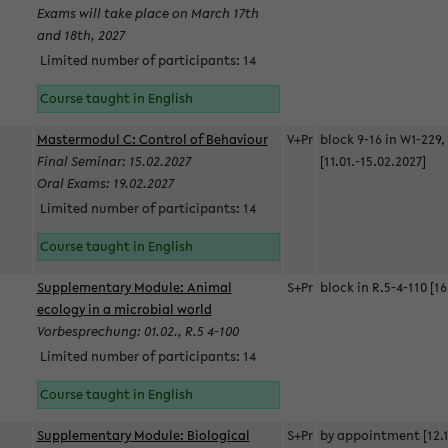
Exams will take place on March 17th
and 18th, 2027
Limited number of participants: 14
Course taught in English
Mastermodul C: Control of Behaviour
V+Pr
block 9-16 in W1-229,
Final Seminar: 15.02.2027
[11.01.-15.02.2027]
Oral Exams: 19.02.2027
Limited number of participants: 14
Course taught in English
Supplementary Module: Animal
S+Pr
block in R.5-4-110 [16
ecology in a microbial world
Vorbesprechung: 01.02., R.5 4-100
Limited number of participants: 14
Course taught in English
Supplementary Module: Biological
S+Pr
by appointment [12.1