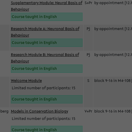
Supplementary Module: Neural Basis of
S+Pr
by appointment [12.1
Behaviour
Course taught in English
Research Module A: Neuronal Basis of
Pj
by appointment [12.1
Behaviour
Course taught in English
Research Module B: Neuronal Basis of
Pj
by appointment [12.1
Behaviour
Course taught in English
s
Welcome Module
S
block 9-16 in M4-108 
Limited number of participants: 15
Course taught in English
berg
Models in Conservation Biology
V+Pr
block 9-16 in M4-108 
Limited number of participants: 15
Course taught in English