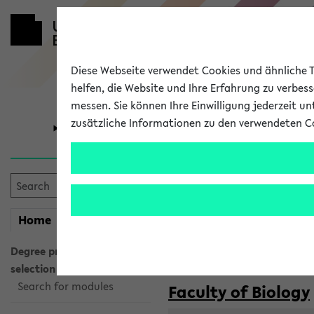
Diese Webseite verwendet Cookies und ähnliche Te
helfen, die Website und Ihre Erfahrung zu verbes
messen. Sie können Ihre Einwilligung jederzeit u
zusätzliche Informationen zu den verwendeten C
University
Research
Courses taug
my
Home
eKVV
Semester:
WiSe 2026/2027
SoSe 2026
Degree programme
selection
Search for modules
Faculty of Biology