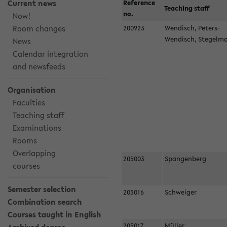
Current news
Reference
Teaching staff
no.
Now!
Room changes
200923
Wendisch, Peters-
Wendisch, Stegel
News
Calendar integration
and newsfeeds
Organisation
Faculties
Teaching staff
Examinations
Rooms
Overlapping
205003
Spangenberg
courses
Semester selection
205016
Schweiger
Combination search
Courses taught in English
205017
Müller