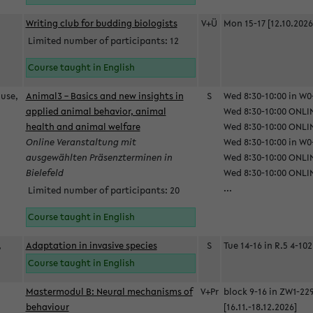
Writing club for budding biologists
V+Ü
Mon 15-17 [12.10.2026
Limited number of participants: 12
Course taught in English
ause,
Animal3 – Basics and new insights in
S
Wed 8:30-10:00 in W0-
applied animal behavior, animal
Wed 8:30-10:00 ONLIN
health and animal welfare
Wed 8:30-10:00 ONLINE
Online Veranstaltung mit
Wed 8:30-10:00 in W0-
ausgewählten Präsenzterminen in
Wed 8:30-10:00 ONLIN
Bielefeld
Wed 8:30-10:00 ONLIN
...
Limited number of participants: 20
Course taught in English
,
Adaptation in invasive species
S
Tue 14-16 in R.5 4-102
Course taught in English
Mastermodul B: Neural mechanisms of
V+Pr
block 9-16 in ZW1-22
behaviour
[16.11.-18.12.2026]