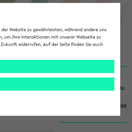
eKVV
ät der Website zu gewährleisten, während andere uns
h, um Ihre Interaktionen mit unserer Webseite zu
Zukunft widerrufen. Auf der Seite finden Sie auch
onal
MyUni
DE
LOG IN
S
Links
i
Use the combination search to
d
find specific lectures
e
How to indicate courses offered
b
in English
a