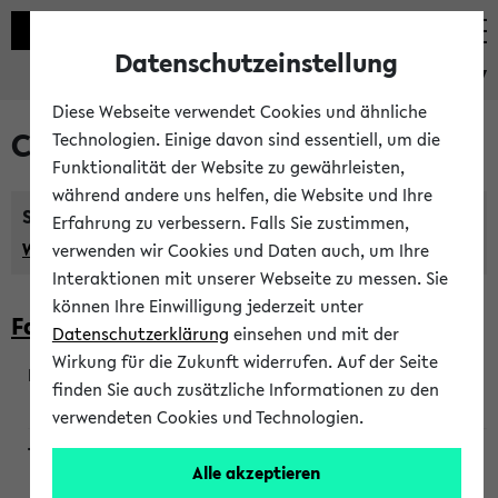
Datenschutzeinstellung
eKVV
Diese Webseite verwendet Cookies und ähnliche
Courses taught in English
Technologien. Einige davon sind essentiell, um die
Funktionalität der Website zu gewährleisten,
während andere uns helfen, die Website und Ihre
Semester:
Erfahrung zu verbessern. Falls Sie zustimmen,
WiSe 2026/2027
SoSe 2026
Previous...
verwenden wir Cookies und Daten auch, um Ihre
Interaktionen mit unserer Webseite zu messen. Sie
können Ihre Einwilligung jederzeit unter
Faculty of Biology
Datenschutzerklärung
einsehen und mit der
Wirkung für die Zukunft widerrufen. Auf der Seite
finden Sie auch zusätzliche Informationen zu den
200923
verwendeten Cookies und Technologien.
Alle akzeptieren
Wendisch, Peters-Wendisch, Stegelmann