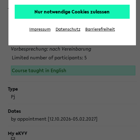
Nur notwendige Cookies zulassen
Projektmodul "Bakterielle Biotechnologie"
nach Vereinbarung; auch in der vorlesungsfreien Zeit.
Impressum
Datenschutz
Barrierefreiheit
Persönliche Anmeldung beim Veranstalter ist unbedingt
erforderlich.
Vorbesprechung: nach Vereinbarung
Limited number of participants: 5
Course taught in English
Pj
by appointment [12.10.2026-05.02.2027]