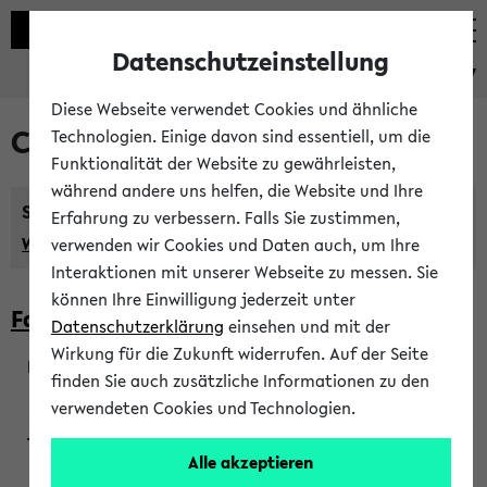
Datenschutzeinstellung
eKVV
Diese Webseite verwendet Cookies und ähnliche
Courses taught in English
Technologien. Einige davon sind essentiell, um die
Funktionalität der Website zu gewährleisten,
während andere uns helfen, die Website und Ihre
Semester:
Erfahrung zu verbessern. Falls Sie zustimmen,
WiSe 2026/2027
SoSe 2026
Previous...
verwenden wir Cookies und Daten auch, um Ihre
Interaktionen mit unserer Webseite zu messen. Sie
können Ihre Einwilligung jederzeit unter
Faculty of Biology
Datenschutzerklärung
einsehen und mit der
Wirkung für die Zukunft widerrufen. Auf der Seite
finden Sie auch zusätzliche Informationen zu den
200923
verwendeten Cookies und Technologien.
Alle akzeptieren
Wendisch, Peters-Wendisch, Stegelmann