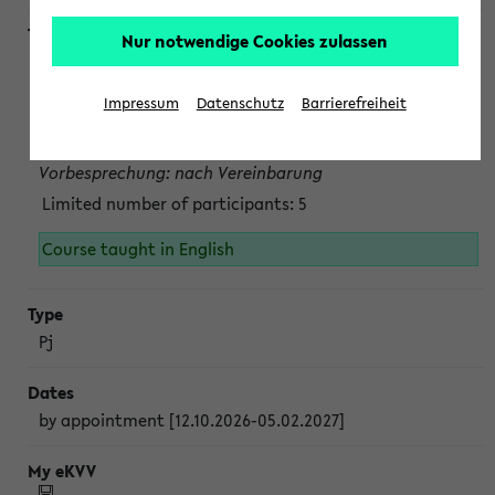
Nur notwendige Cookies zulassen
Projektmodul "Bakterielle Biotechnologie"
nach Vereinbarung; auch in der vorlesungsfreien Zeit.
Impressum
Datenschutz
Barrierefreiheit
Persönliche Anmeldung beim Veranstalter ist unbedingt
erforderlich.
Vorbesprechung: nach Vereinbarung
Limited number of participants: 5
Course taught in English
Pj
by appointment [12.10.2026-05.02.2027]