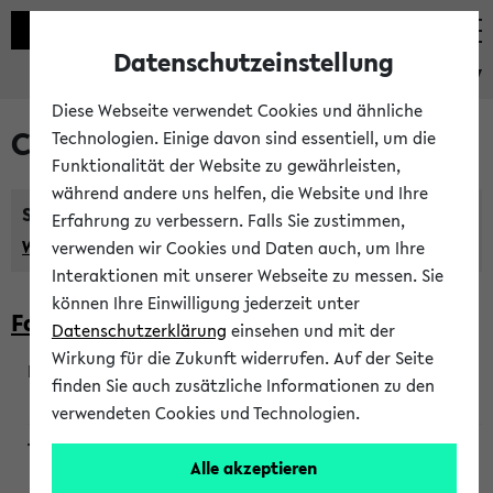
Datenschutzeinstellung
eKVV
Diese Webseite verwendet Cookies und ähnliche
Courses taught in English
Technologien. Einige davon sind essentiell, um die
Funktionalität der Website zu gewährleisten,
während andere uns helfen, die Website und Ihre
Semester:
Erfahrung zu verbessern. Falls Sie zustimmen,
WiSe 2026/2027
SoSe 2026
Previous...
verwenden wir Cookies und Daten auch, um Ihre
Interaktionen mit unserer Webseite zu messen. Sie
können Ihre Einwilligung jederzeit unter
Faculty of Biology
Datenschutzerklärung
einsehen und mit der
Wirkung für die Zukunft widerrufen. Auf der Seite
finden Sie auch zusätzliche Informationen zu den
200923
verwendeten Cookies und Technologien.
Alle akzeptieren
Wendisch, Peters-Wendisch, Stegelmann