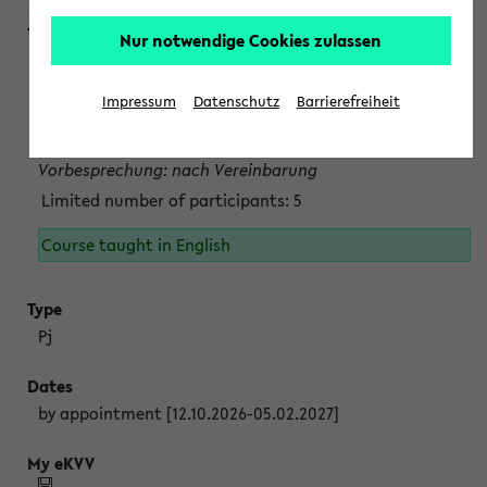
Nur notwendige Cookies zulassen
Projektmodul "Bakterielle Biotechnologie"
nach Vereinbarung; auch in der vorlesungsfreien Zeit.
Impressum
Datenschutz
Barrierefreiheit
Persönliche Anmeldung beim Veranstalter ist unbedingt
erforderlich.
Vorbesprechung: nach Vereinbarung
Limited number of participants: 5
Course taught in English
Pj
by appointment [12.10.2026-05.02.2027]