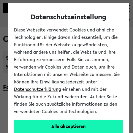
Datenschutzeinstellung
eKVV
Diese Webseite verwendet Cookies und ähnliche
Courses taught in English
Technologien. Einige davon sind essentiell, um die
Funktionalität der Website zu gewährleisten,
während andere uns helfen, die Website und Ihre
Semester:
Erfahrung zu verbessern. Falls Sie zustimmen,
WiSe 2026/2027
SoSe 2026
Previous...
verwenden wir Cookies und Daten auch, um Ihre
Interaktionen mit unserer Webseite zu messen. Sie
können Ihre Einwilligung jederzeit unter
Faculty of Biology
Datenschutzerklärung
einsehen und mit der
Wirkung für die Zukunft widerrufen. Auf der Seite
finden Sie auch zusätzliche Informationen zu den
200923
verwendeten Cookies und Technologien.
Alle akzeptieren
Wendisch, Peters-Wendisch, Stegelmann