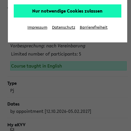
Nur notwendige Cookies zulassen
Projektmodul "Bakterielle Biotechnologie"
nach Vereinbarung; auch in der vorlesungsfreien Zeit.
Impressum
Datenschutz
Barrierefreiheit
Persönliche Anmeldung beim Veranstalter ist unbedingt
erforderlich.
Vorbesprechung: nach Vereinbarung
Limited number of participants: 5
Course taught in English
Pj
by appointment [12.10.2026-05.02.2027]