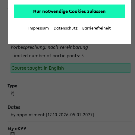
Nur notwendige Cookies zulassen
Projektmodul "Bakterielle Biotechnologie"
nach Vereinbarung; auch in der vorlesungsfreien Zeit.
Impressum
Datenschutz
Barrierefreiheit
Persönliche Anmeldung beim Veranstalter ist unbedingt
erforderlich.
Vorbesprechung: nach Vereinbarung
Limited number of participants: 5
Course taught in English
Pj
by appointment [12.10.2026-05.02.2027]