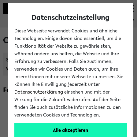
Datenschutzeinstellung
eKVV
Diese Webseite verwendet Cookies und ähnliche
Courses taught in English
Technologien. Einige davon sind essentiell, um die
Funktionalität der Website zu gewährleisten,
während andere uns helfen, die Website und Ihre
Semester:
Erfahrung zu verbessern. Falls Sie zustimmen,
WiSe 2026/2027
SoSe 2026
Previous...
verwenden wir Cookies und Daten auch, um Ihre
Interaktionen mit unserer Webseite zu messen. Sie
können Ihre Einwilligung jederzeit unter
Faculty of Biology
Datenschutzerklärung
einsehen und mit der
Wirkung für die Zukunft widerrufen. Auf der Seite
finden Sie auch zusätzliche Informationen zu den
200923
verwendeten Cookies und Technologien.
Alle akzeptieren
Wendisch, Peters-Wendisch, Stegelmann