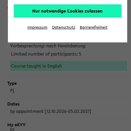
Nur notwendige Cookies zulassen
Projektmodul "Bakterielle Biotechnologie"
nach Vereinbarung; auch in der vorlesungsfreien Zeit.
Impressum
Datenschutz
Barrierefreiheit
Persönliche Anmeldung beim Veranstalter ist unbedingt
erforderlich.
Vorbesprechung: nach Vereinbarung
Limited number of participants: 5
Course taught in English
Pj
by appointment [12.10.2026-05.02.2027]