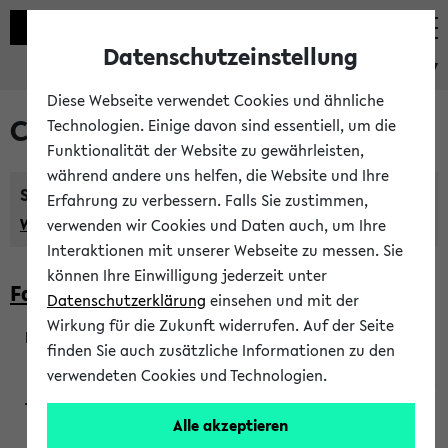
Datenschutzeinstellung
eKVV
Diese Webseite verwendet Cookies und ähnliche
Courses taught in English
Technologien. Einige davon sind essentiell, um die
Funktionalität der Website zu gewährleisten,
während andere uns helfen, die Website und Ihre
Semester:
Erfahrung zu verbessern. Falls Sie zustimmen,
WiSe 2026/2027
SoSe 2026
Previous...
verwenden wir Cookies und Daten auch, um Ihre
Interaktionen mit unserer Webseite zu messen. Sie
können Ihre Einwilligung jederzeit unter
Faculty of Biology
Datenschutzerklärung
einsehen und mit der
Wirkung für die Zukunft widerrufen. Auf der Seite
finden Sie auch zusätzliche Informationen zu den
200923
verwendeten Cookies und Technologien.
Alle akzeptieren
Wendisch, Peters-Wendisch, Stegelmann