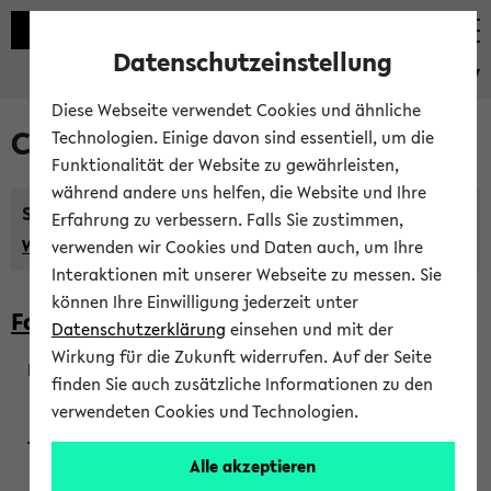
Datenschutzeinstellung
eKVV
Diese Webseite verwendet Cookies und ähnliche
Courses taught in English
Technologien. Einige davon sind essentiell, um die
Funktionalität der Website zu gewährleisten,
während andere uns helfen, die Website und Ihre
Semester:
Erfahrung zu verbessern. Falls Sie zustimmen,
WiSe 2026/2027
SoSe 2026
Previous...
verwenden wir Cookies und Daten auch, um Ihre
Interaktionen mit unserer Webseite zu messen. Sie
können Ihre Einwilligung jederzeit unter
Faculty of Biology
Datenschutzerklärung
einsehen und mit der
Wirkung für die Zukunft widerrufen. Auf der Seite
finden Sie auch zusätzliche Informationen zu den
200923
verwendeten Cookies und Technologien.
Alle akzeptieren
Wendisch, Peters-Wendisch, Stegelmann