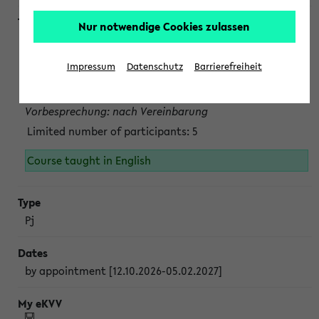
Nur notwendige Cookies zulassen
Projektmodul "Bakterielle Biotechnologie"
nach Vereinbarung; auch in der vorlesungsfreien Zeit.
Impressum
Datenschutz
Barrierefreiheit
Persönliche Anmeldung beim Veranstalter ist unbedingt
erforderlich.
Vorbesprechung: nach Vereinbarung
Limited number of participants: 5
Course taught in English
Pj
by appointment [12.10.2026-05.02.2027]