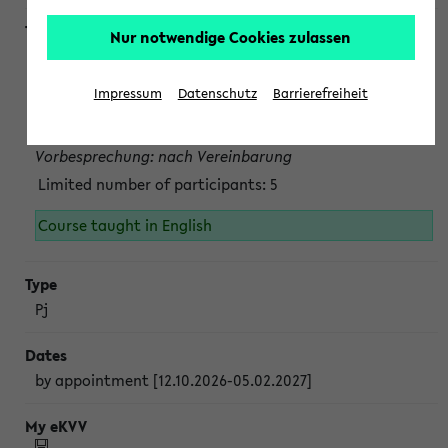
Nur notwendige Cookies zulassen
Projektmodul "Bakterielle Biotechnologie"
nach Vereinbarung; auch in der vorlesungsfreien Zeit.
Impressum
Datenschutz
Barrierefreiheit
Persönliche Anmeldung beim Veranstalter ist unbedingt
erforderlich.
Vorbesprechung: nach Vereinbarung
Limited number of participants: 5
Course taught in English
Pj
by appointment [12.10.2026-05.02.2027]