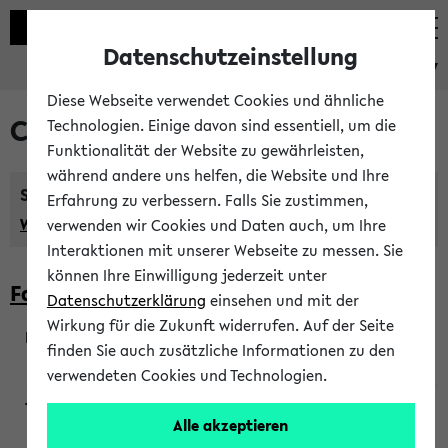
Datenschutzeinstellung
eKVV
Diese Webseite verwendet Cookies und ähnliche
Courses taught in English
Technologien. Einige davon sind essentiell, um die
Funktionalität der Website zu gewährleisten,
während andere uns helfen, die Website und Ihre
Semester:
Erfahrung zu verbessern. Falls Sie zustimmen,
WiSe 2026/2027
SoSe 2026
Previous...
verwenden wir Cookies und Daten auch, um Ihre
Interaktionen mit unserer Webseite zu messen. Sie
können Ihre Einwilligung jederzeit unter
Faculty of Biology
Datenschutzerklärung
einsehen und mit der
Wirkung für die Zukunft widerrufen. Auf der Seite
finden Sie auch zusätzliche Informationen zu den
200923
verwendeten Cookies und Technologien.
Alle akzeptieren
Wendisch, Peters-Wendisch, Stegelmann