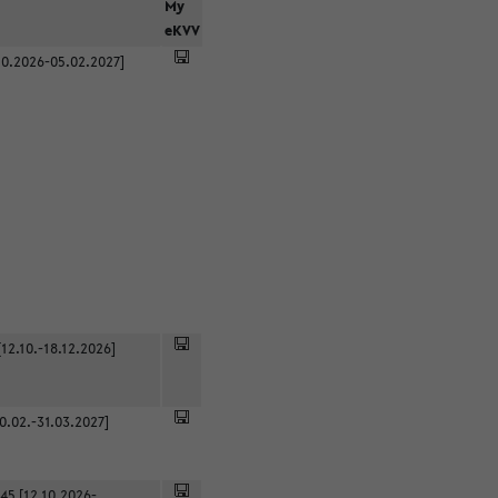
r
My
eKVV
0.2026-05.02.2027]
12.10.-18.12.2026]
0.02.-31.03.2027]
45 [12.10.2026-