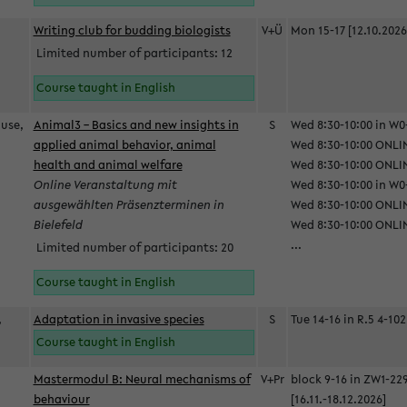
Writing club for budding biologists
V+Ü
Mon 15-17 [12.10.2026
Limited number of participants: 12
Course taught in English
ause,
Animal3 – Basics and new insights in
S
Wed 8:30-10:00 in W0-
applied animal behavior, animal
Wed 8:30-10:00 ONLIN
health and animal welfare
Wed 8:30-10:00 ONLINE
Online Veranstaltung mit
Wed 8:30-10:00 in W0-
ausgewählten Präsenzterminen in
Wed 8:30-10:00 ONLIN
Bielefeld
Wed 8:30-10:00 ONLIN
...
Limited number of participants: 20
Course taught in English
,
Adaptation in invasive species
S
Tue 14-16 in R.5 4-102
Course taught in English
Mastermodul B: Neural mechanisms of
V+Pr
block 9-16 in ZW1-22
behaviour
[16.11.-18.12.2026]