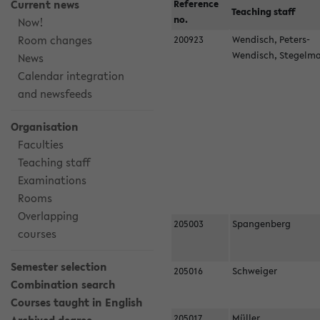
Current news
Reference
Teaching staff
no.
Now!
Room changes
200923
Wendisch, Peters-
Wendisch, Stegel
News
Calendar integration
and newsfeeds
Organisation
Faculties
Teaching staff
Examinations
Rooms
Overlapping
205003
Spangenberg
courses
Semester selection
205016
Schweiger
Combination search
Courses taught in English
205017
Müller