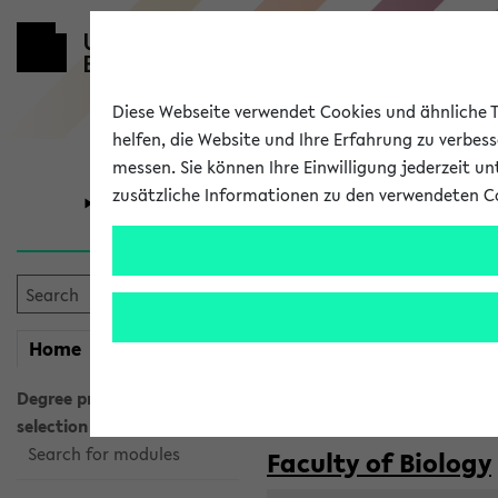
Diese Webseite verwendet Cookies und ähnliche Te
helfen, die Website und Ihre Erfahrung zu verbes
messen. Sie können Ihre Einwilligung jederzeit u
zusätzliche Informationen zu den verwendeten C
University
Research
Courses taug
my
Home
eKVV
Semester:
WiSe 2026/2027
SoSe 2026
Degree programme
selection
Search for modules
Faculty of Biology