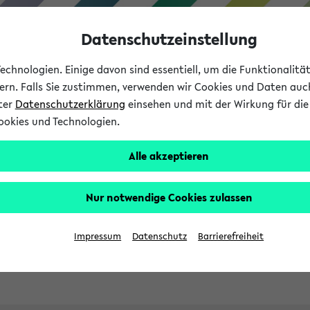
Datenschutzeinstellung
chnologien. Einige davon sind essentiell, um die Funktionalit
sern. Falls Sie zustimmen, verwenden wir Cookies und Daten auc
nter
Datenschutzerklärung
einsehen und mit der Wirkung für die 
ookies und Technologien.
Studies
Teaching
Internati
Alle akzeptieren
ht in English
Nur notwendige Cookies zulassen
Impressum
Datenschutz
Barrierefreiheit
Previous...