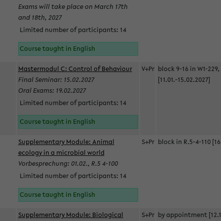
Exams will take place on March 17th
and 18th, 2027
Limited number of participants: 14
Course taught in English
Mastermodul C: Control of Behaviour
V+Pr
block 9-16 in W1-229,
Final Seminar: 15.02.2027
[11.01.-15.02.2027]
Oral Exams: 19.02.2027
Limited number of participants: 14
Course taught in English
Supplementary Module: Animal
S+Pr
block in R.5-4-110 [16
ecology in a microbial world
Vorbesprechung: 01.02., R.5 4-100
Limited number of participants: 14
Course taught in English
Supplementary Module: Biological
S+Pr
by appointment [12.1