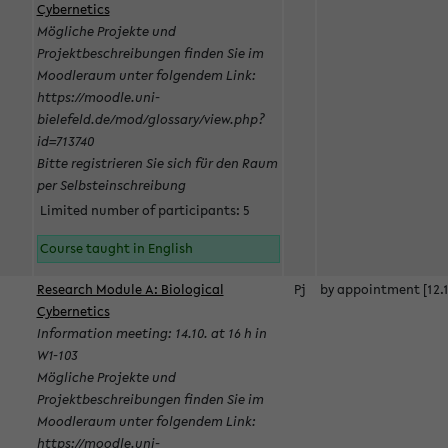
Cybernetics
Mögliche Projekte und
Projektbeschreibungen finden Sie im
Moodleraum unter folgendem Link:
https://moodle.uni-
bielefeld.de/mod/glossary/view.php?
id=713740
Bitte registrieren Sie sich für den Raum
per Selbsteinschreibung
Limited number of participants: 5
Course taught in English
Research Module A: Biological
Pj
by appointment [12.1
Cybernetics
Information meeting: 14.10. at 16 h in
W1-103
Mögliche Projekte und
Projektbeschreibungen finden Sie im
Moodleraum unter folgendem Link:
https://moodle.uni-