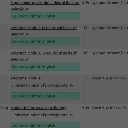
Supplementary Module: Neural Basis of
S+Pr
by appointment [12.1
Behaviour
Course taught in English
Research Module A: Neuronal Basis of
Pj
by appointment [12.1
Behaviour
Course taught in English
Research Module B: Neuronal Basis of
Pj
by appointment [12.1
Behaviour
Course taught in English
s
Welcome Module
S
block 9-16 in M4-108 
Limited number of participants: 15
Course taught in English
berg
Models in Conservation Biology
V+Pr
block 9-16 in M4-108 
Limited number of participants: 15
Course taught in English