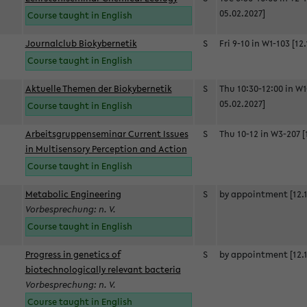
05.02.2027]
Course taught in English
Journalclub Biokybernetik
S
Fri 9-10 in W1-103 [12
Course taught in English
Aktuelle Themen der Biokybernetik
S
Thu 10:30-12:00 in W1
05.02.2027]
Course taught in English
Arbeitsgruppenseminar Current Issues
S
Thu 10-12 in W3-207 [
in Multisensory Perception and Action
Course taught in English
Metabolic Engineering
S
by appointment [12.1
Vorbesprechung: n. V.
Course taught in English
Progress in genetics of
S
by appointment [12.1
biotechnologically relevant bacteria
Vorbesprechung: n. V.
Course taught in English