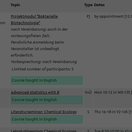
Topic
Type
Dates
Projektmodul "Bakterielle
Pj
by appointment [12.1
mann
Biotechnologie"
nach Vereinbarung; auch in der
vorlesungsfreien Zeit.
Persönliche Anmeldung beim
Veranstalter ist unbedingt
erforderlich.
Vorbesprechung: nach Vereinbarung
Limited number of participants: 5
Course taught in English
Advanced statistics with R
V+Ü
Mon 10-12 in W0-135 [
Course taught in English
Literaturseminar: Chemical Ecology
S
Thu 16-18 in V2-145 [1
Course taught in English
Lehrstuhlseminar Chemical Ecology
S
Tue 8:30-10:00 in V2-1