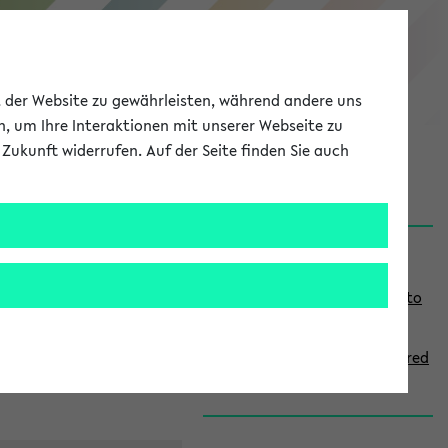
eKVV
ät der Website zu gewährleisten, während andere uns
h, um Ihre Interaktionen mit unserer Webseite zu
Zukunft widerrufen. Auf der Seite finden Sie auch
onal
MyUni
DE
LOG IN
S
Links
i
Use the combination search to
d
find specific lectures
e
How to indicate courses offered
b
in English
a