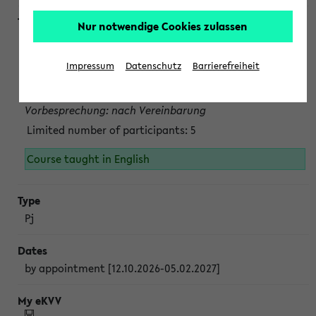
Nur notwendige Cookies zulassen
Projektmodul "Bakterielle Biotechnologie"
nach Vereinbarung; auch in der vorlesungsfreien Zeit.
Impressum
Datenschutz
Barrierefreiheit
Persönliche Anmeldung beim Veranstalter ist unbedingt
erforderlich.
Vorbesprechung: nach Vereinbarung
Limited number of participants: 5
Course taught in English
Pj
by appointment [12.10.2026-05.02.2027]