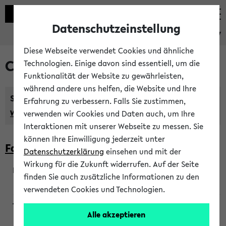
Datenschutzeinstellung
eKVV
Diese Webseite verwendet Cookies und ähnliche
Courses taught in English
Technologien. Einige davon sind essentiell, um die
Funktionalität der Website zu gewährleisten,
während andere uns helfen, die Website und Ihre
Semester:
Erfahrung zu verbessern. Falls Sie zustimmen,
WiSe 2026/2027
SoSe 2026
Previous...
verwenden wir Cookies und Daten auch, um Ihre
Interaktionen mit unserer Webseite zu messen. Sie
können Ihre Einwilligung jederzeit unter
Faculty of Biology
Datenschutzerklärung
einsehen und mit der
Wirkung für die Zukunft widerrufen. Auf der Seite
finden Sie auch zusätzliche Informationen zu den
200923
verwendeten Cookies und Technologien.
Alle akzeptieren
Wendisch, Peters-Wendisch, Stegelmann