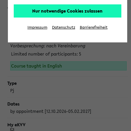
Nur notwendige Cookies zulassen
Projektmodul "Bakterielle Biotechnologie"
nach Vereinbarung; auch in der vorlesungsfreien Zeit.
Impressum
Datenschutz
Barrierefreiheit
Persönliche Anmeldung beim Veranstalter ist unbedingt
erforderlich.
Vorbesprechung: nach Vereinbarung
Limited number of participants: 5
Course taught in English
Pj
by appointment [12.10.2026-05.02.2027]