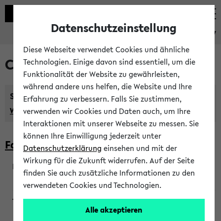
Datenschutzeinstellung
eKVV
Diese Webseite verwendet Cookies und ähnliche
Courses taught in English
Technologien. Einige davon sind essentiell, um die
Funktionalität der Website zu gewährleisten,
während andere uns helfen, die Website und Ihre
Semester:
Erfahrung zu verbessern. Falls Sie zustimmen,
WiSe 2026/2027
SoSe 2026
Previous...
verwenden wir Cookies und Daten auch, um Ihre
Interaktionen mit unserer Webseite zu messen. Sie
können Ihre Einwilligung jederzeit unter
Faculty of Biology
Datenschutzerklärung
einsehen und mit der
Wirkung für die Zukunft widerrufen. Auf der Seite
finden Sie auch zusätzliche Informationen zu den
200923
verwendeten Cookies und Technologien.
Alle akzeptieren
Wendisch, Peters-Wendisch, Stegelmann