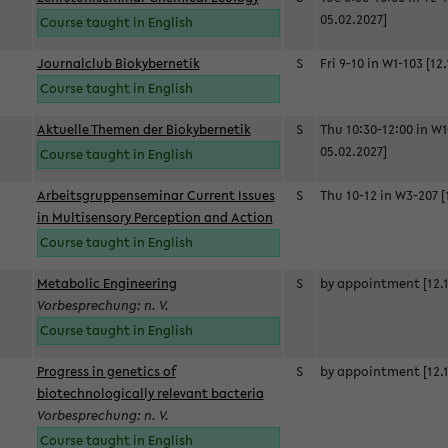
05.02.2027]
Course taught in English
Journalclub Biokybernetik
S
Fri 9-10 in W1-103 [12
Course taught in English
Aktuelle Themen der Biokybernetik
S
Thu 10:30-12:00 in W1
05.02.2027]
Course taught in English
Arbeitsgruppenseminar Current Issues
S
Thu 10-12 in W3-207 [
in Multisensory Perception and Action
Course taught in English
Metabolic Engineering
S
by appointment [12.1
Vorbesprechung: n. V.
Course taught in English
Progress in genetics of
S
by appointment [12.1
biotechnologically relevant bacteria
Vorbesprechung: n. V.
Course taught in English