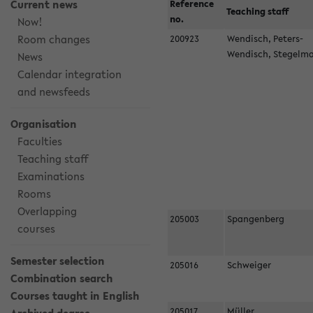
Current news
Reference
Teaching staff
no.
Now!
Room changes
200923
Wendisch, Peters-
Wendisch, Stegel
News
Calendar integration
and newsfeeds
Organisation
Faculties
Teaching staff
Examinations
Rooms
Overlapping
205003
Spangenberg
courses
Semester selection
205016
Schweiger
Combination search
Courses taught in English
205017
Müller