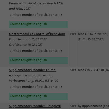
Exams will take place on March 17th
and 18th, 2027
Limited number of participants: 14
Course taught in English
Mastermodul C: Control of Behaviour
V+Pr
block 9-16 in W1-229,
Final Seminar: 15.02.2027
[11.01.-15.02.2027]
Oral Exams: 19.02.2027
Limited number of participants: 14
Course taught in English
Supplementary Module: Animal
S+Pr
block in R.5-4-110 [16
ecology in a microbial world
Vorbesprechung: 01.02., R.5 4-100
Limited number of participants: 14
Course taught in English
Supplementary Module: Biological
S+Pr
by appointment [12.1