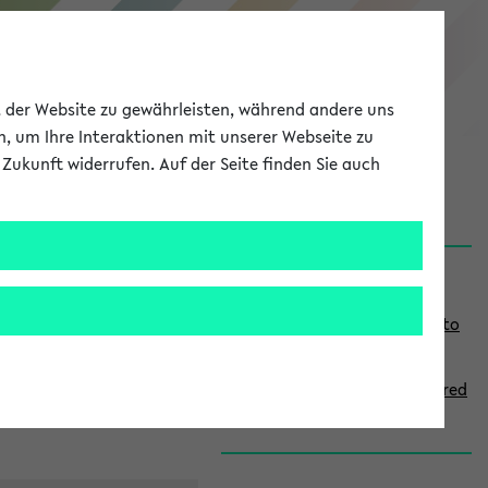
eKVV
ät der Website zu gewährleisten, während andere uns
h, um Ihre Interaktionen mit unserer Webseite zu
Zukunft widerrufen. Auf der Seite finden Sie auch
onal
MyUni
DE
LOG IN
S
Links
i
Use the combination search to
d
find specific lectures
e
How to indicate courses offered
b
in English
a