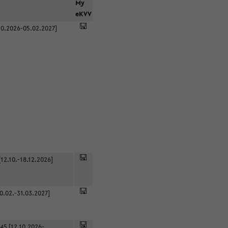
r
My
eKVV
0.2026-05.02.2027]
12.10.-18.12.2026]
0.02.-31.03.2027]
45 [12.10.2026-