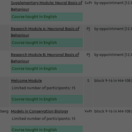
Supplementary Module: Neural Basis of
S+Pr
by appointment [12.1
Behaviour
Course taught in English
Research Module A: Neuronal Basis of
Pj
by appointment [12.1
Behaviour
Course taught in English
Research Module B: Neuronal Basis of
Pj
by appointment [12.1
Behaviour
Course taught in English
s
Welcome Module
S
block 9-16 in M4-108 
Limited number of participants: 15
Course taught in English
berg
Models in Conservation Biology
V+Pr
block 9-16 in M4-108 
Limited number of participants: 15
Course taught in English