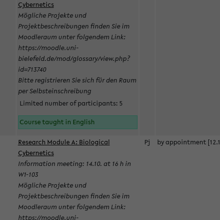
Cybernetics
Mögliche Projekte und
Projektbeschreibungen finden Sie im
Moodleraum unter folgendem Link:
https://moodle.uni-
bielefeld.de/mod/glossary/view.php?
id=713740
Bitte registrieren Sie sich für den Raum
per Selbsteinschreibung
Limited number of participants: 5
Course taught in English
Research Module A: Biological
Pj
by appointment [12.1
Cybernetics
Information meeting: 14.10. at 16 h in
W1-103
Mögliche Projekte und
Projektbeschreibungen finden Sie im
Moodleraum unter folgendem Link:
https://moodle.uni-