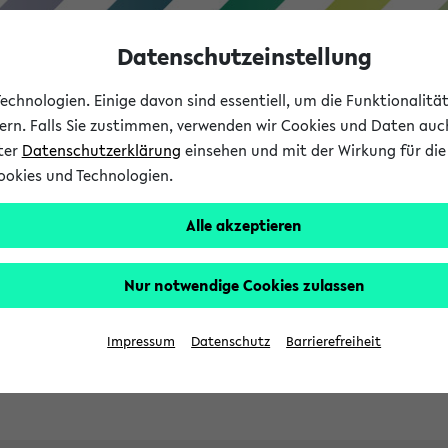
Datenschutzeinstellung
chnologien. Einige davon sind essentiell, um die Funktionalit
sern. Falls Sie zustimmen, verwenden wir Cookies und Daten auc
nter
Datenschutzerklärung
einsehen und mit der Wirkung für die 
ookies und Technologien.
Studies
Teaching
Internati
Alle akzeptieren
ht in English
Nur notwendige Cookies zulassen
Impressum
Datenschutz
Barrierefreiheit
Previous...