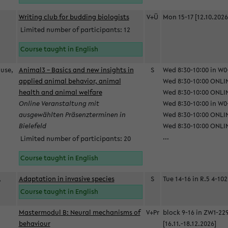
Writing club for budding biologists
V+Ü
Mon 15-17 [12.10.2026
Limited number of participants: 12
Course taught in English
ause,
Animal3 – Basics and new insights in
S
Wed 8:30-10:00 in W0-
applied animal behavior, animal
Wed 8:30-10:00 ONLIN
health and animal welfare
Wed 8:30-10:00 ONLINE
Online Veranstaltung mit
Wed 8:30-10:00 in W0-
ausgewählten Präsenzterminen in
Wed 8:30-10:00 ONLIN
Bielefeld
Wed 8:30-10:00 ONLIN
...
Limited number of participants: 20
Course taught in English
,
Adaptation in invasive species
S
Tue 14-16 in R.5 4-102
Course taught in English
Mastermodul B: Neural mechanisms of
V+Pr
block 9-16 in ZW1-22
behaviour
[16.11.-18.12.2026]