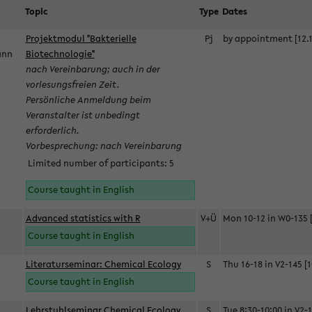
Topic
Type
Dates
Projektmodul "Bakterielle
Pj
by appointment [12.1
mann
Biotechnologie"
nach Vereinbarung; auch in der
vorlesungsfreien Zeit.
Persönliche Anmeldung beim
Veranstalter ist unbedingt
erforderlich.
Vorbesprechung: nach Vereinbarung
Limited number of participants: 5
Course taught in English
Advanced statistics with R
V+Ü
Mon 10-12 in W0-135 [
Course taught in English
Literaturseminar: Chemical Ecology
S
Thu 16-18 in V2-145 [1
Course taught in English
Lehrstuhlseminar Chemical Ecology
S
Tue 8:30-10:00 in V2-1