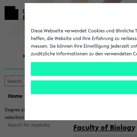
Diese Webseite verwendet Cookies und ähnliche Te
helfen, die Website und Ihre Erfahrung zu verbes
messen. Sie können Ihre Einwilligung jederzeit u
zusätzliche Informationen zu den verwendeten C
University
Research
Courses taug
my
Home
eKVV
Semester:
WiSe 2026/2027
SoSe 2026
Degree programme
selection
Search for modules
Faculty of Biology