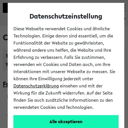
Datenschutzeinstellung
eKVV
Diese Webseite verwendet Cookies und ähnliche
Courses taught in English
Technologien. Einige davon sind essentiell, um die
Funktionalität der Website zu gewährleisten,
während andere uns helfen, die Website und Ihre
Semester:
Erfahrung zu verbessern. Falls Sie zustimmen,
WiSe 2026/2027
SoSe 2026
Previous...
verwenden wir Cookies und Daten auch, um Ihre
Interaktionen mit unserer Webseite zu messen. Sie
können Ihre Einwilligung jederzeit unter
Faculty of Biology
Datenschutzerklärung
einsehen und mit der
Wirkung für die Zukunft widerrufen. Auf der Seite
finden Sie auch zusätzliche Informationen zu den
200923
verwendeten Cookies und Technologien.
Alle akzeptieren
Wendisch, Peters-Wendisch, Stegelmann