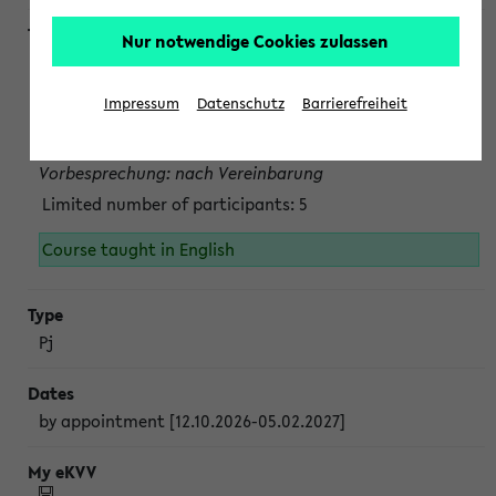
Nur notwendige Cookies zulassen
Projektmodul "Bakterielle Biotechnologie"
nach Vereinbarung; auch in der vorlesungsfreien Zeit.
Impressum
Datenschutz
Barrierefreiheit
Persönliche Anmeldung beim Veranstalter ist unbedingt
erforderlich.
Vorbesprechung: nach Vereinbarung
Limited number of participants: 5
Course taught in English
Pj
by appointment [12.10.2026-05.02.2027]