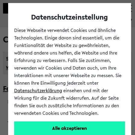
Datenschutzeinstellung
eKVV
Diese Webseite verwendet Cookies und ähnliche
Courses taught in English
Technologien. Einige davon sind essentiell, um die
Funktionalität der Website zu gewährleisten,
während andere uns helfen, die Website und Ihre
Semester:
Erfahrung zu verbessern. Falls Sie zustimmen,
WiSe 2026/2027
SoSe 2026
Previous...
verwenden wir Cookies und Daten auch, um Ihre
Interaktionen mit unserer Webseite zu messen. Sie
können Ihre Einwilligung jederzeit unter
Faculty of Biology
Datenschutzerklärung
einsehen und mit der
Wirkung für die Zukunft widerrufen. Auf der Seite
finden Sie auch zusätzliche Informationen zu den
200923
verwendeten Cookies und Technologien.
Alle akzeptieren
Wendisch, Peters-Wendisch, Stegelmann