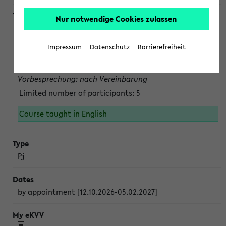
Nur notwendige Cookies zulassen
Projektmodul "Bakterielle Biotechnologie"
nach Vereinbarung; auch in der vorlesungsfreien Zeit.
Impressum
Datenschutz
Barrierefreiheit
Persönliche Anmeldung beim Veranstalter ist unbedingt
erforderlich.
Vorbesprechung: nach Vereinbarung
Limited number of participants: 5
Course taught in English
Pj
by appointment [12.10.2026-05.02.2027]