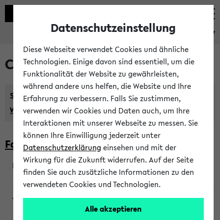
Datenschutzeinstellung
eKVV
Diese Webseite verwendet Cookies und ähnliche
Courses taught in English
Technologien. Einige davon sind essentiell, um die
Funktionalität der Website zu gewährleisten,
während andere uns helfen, die Website und Ihre
Semester:
Erfahrung zu verbessern. Falls Sie zustimmen,
WiSe 2026/2027
SoSe 2026
Previous...
verwenden wir Cookies und Daten auch, um Ihre
Interaktionen mit unserer Webseite zu messen. Sie
können Ihre Einwilligung jederzeit unter
Faculty of Biology
Datenschutzerklärung
einsehen und mit der
Wirkung für die Zukunft widerrufen. Auf der Seite
finden Sie auch zusätzliche Informationen zu den
200923
verwendeten Cookies und Technologien.
Alle akzeptieren
Wendisch, Peters-Wendisch, Stegelmann