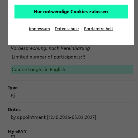
Nur notwendige Cookies zulassen
Projektmodul "Bakterielle Biotechnologie"
nach Vereinbarung; auch in der vorlesungsfreien Zeit.
Impressum
Datenschutz
Barrierefreiheit
Persönliche Anmeldung beim Veranstalter ist unbedingt
erforderlich.
Vorbesprechung: nach Vereinbarung
Limited number of participants: 5
Course taught in English
Pj
by appointment [12.10.2026-05.02.2027]