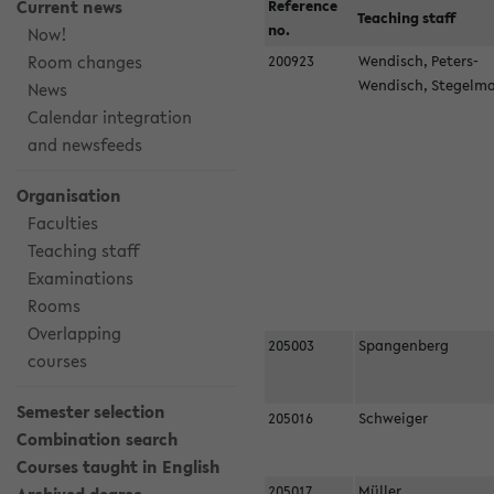
Current news
Reference
Teaching staff
no.
Now!
Room changes
200923
Wendisch, Peters-
Wendisch, Stegel
News
Calendar integration
and newsfeeds
Organisation
Faculties
Teaching staff
Examinations
Rooms
Overlapping
205003
Spangenberg
courses
Semester selection
205016
Schweiger
Combination search
Courses taught in English
205017
Müller