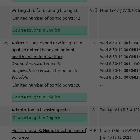
Writing club for budding biologists
V+Ü
Mon 15-17 [12.10.2026
Limited number of participants: 12
Course taught in English
ause,
Animal3 – Basics and new insights in
S
Wed 8:30-10:00 in W0-
applied animal behavior, animal
Wed 8:30-10:00 ONLIN
health and animal welfare
Wed 8:30-10:00 ONLINE
Online Veranstaltung mit
Wed 8:30-10:00 in W0-
ausgewählten Präsenzterminen in
Wed 8:30-10:00 ONLIN
Bielefeld
Wed 8:30-10:00 ONLIN
...
Limited number of participants: 20
Course taught in English
,
Adaptation in invasive species
S
Tue 14-16 in R.5 4-102
Course taught in English
Mastermodul B: Neural mechanisms of
V+Pr
block 9-16 in ZW1-22
behaviour
[16.11.-18.12.2026]