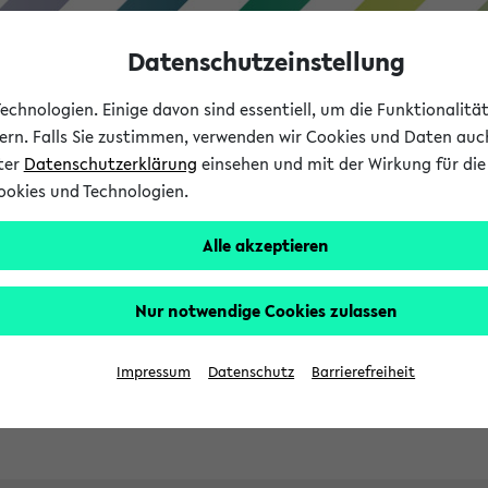
Datenschutzeinstellung
chnologien. Einige davon sind essentiell, um die Funktionalit
sern. Falls Sie zustimmen, verwenden wir Cookies und Daten auc
nter
Datenschutzerklärung
einsehen und mit der Wirkung für die 
ookies und Technologien.
Studies
Teaching
Internati
Alle akzeptieren
ht in English
Nur notwendige Cookies zulassen
Impressum
Datenschutz
Barrierefreiheit
Previous...