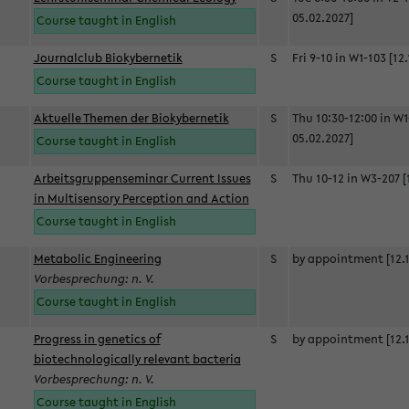
05.02.2027]
Course taught in English
Journalclub Biokybernetik
S
Fri 9-10 in W1-103 [12
Course taught in English
Aktuelle Themen der Biokybernetik
S
Thu 10:30-12:00 in W1
05.02.2027]
Course taught in English
Arbeitsgruppenseminar Current Issues
S
Thu 10-12 in W3-207 [
in Multisensory Perception and Action
Course taught in English
Metabolic Engineering
S
by appointment [12.1
Vorbesprechung: n. V.
Course taught in English
Progress in genetics of
S
by appointment [12.1
biotechnologically relevant bacteria
Vorbesprechung: n. V.
Course taught in English