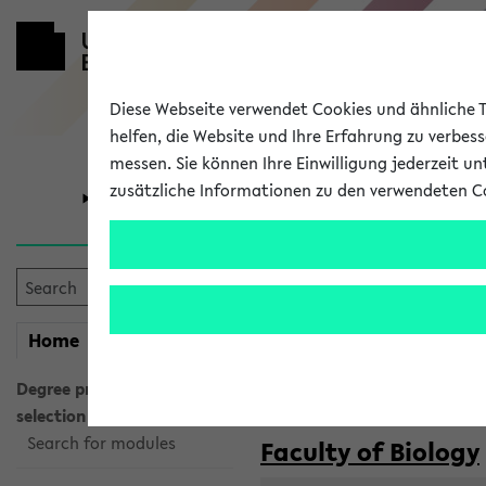
Diese Webseite verwendet Cookies und ähnliche Te
helfen, die Website und Ihre Erfahrung zu verbes
messen. Sie können Ihre Einwilligung jederzeit u
zusätzliche Informationen zu den verwendeten C
University
Research
Courses taug
my
Home
eKVV
Semester:
WiSe 2026/2027
SoSe 2026
Degree programme
selection
Search for modules
Faculty of Biology