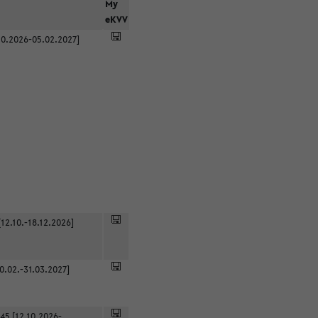
r
My
eKVV
0.2026-05.02.2027]
12.10.-18.12.2026]
0.02.-31.03.2027]
45 [12.10.2026-