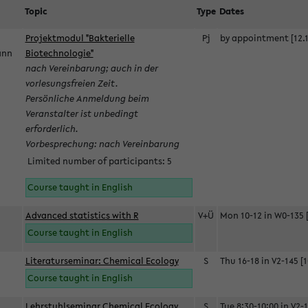
Topic
Type
Dates
Projektmodul "Bakterielle
Pj
by appointment [12.1
mann
Biotechnologie"
nach Vereinbarung; auch in der
vorlesungsfreien Zeit.
Persönliche Anmeldung beim
Veranstalter ist unbedingt
erforderlich.
Vorbesprechung: nach Vereinbarung
Limited number of participants: 5
Course taught in English
Advanced statistics with R
V+Ü
Mon 10-12 in W0-135 [
Course taught in English
Literaturseminar: Chemical Ecology
S
Thu 16-18 in V2-145 [1
Course taught in English
Lehrstuhlseminar Chemical Ecology
S
Tue 8:30-10:00 in V2-1