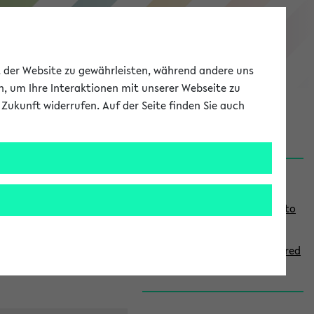
eKVV
ät der Website zu gewährleisten, während andere uns
h, um Ihre Interaktionen mit unserer Webseite zu
Zukunft widerrufen. Auf der Seite finden Sie auch
onal
MyUni
DE
LOG IN
S
Links
i
Use the combination search to
d
find specific lectures
e
How to indicate courses offered
b
in English
a