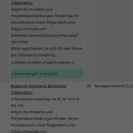
Cybernetics
Mögliche Projekte und
Projektbeschreibungen finden Sie im
Moodleraum unter folgendem Link:
https://moodle.uni-
bielefeld.de/mod/glossary/view.php?
id=713740
Bitte registrieren Sie sich für den Raum
per Selbsteinschreibung
Limited number of participants: 5
Course taught in English
Research Module A: Biological
Pj
by appointment [12.1
Cybernetics
Information meeting: 14.10. at 16 h in
W1-103
Mögliche Projekte und
Projektbeschreibungen finden Sie im
Moodleraum unter folgendem Link:
https://moodle.uni-