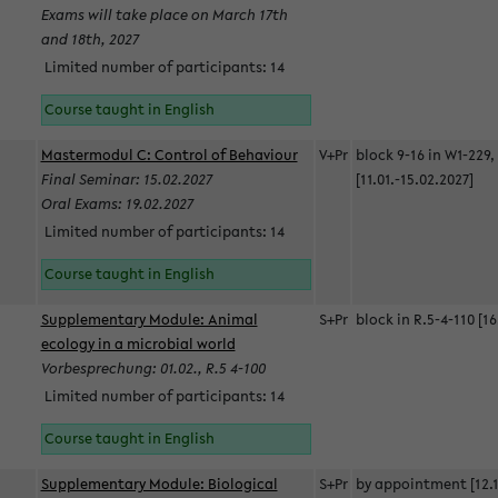
Exams will take place on March 17th
and 18th, 2027
Limited number of participants: 14
Course taught in English
Mastermodul C: Control of Behaviour
V+Pr
block 9-16 in W1-229,
Final Seminar: 15.02.2027
[11.01.-15.02.2027]
Oral Exams: 19.02.2027
Limited number of participants: 14
Course taught in English
Supplementary Module: Animal
S+Pr
block in R.5-4-110 [16
ecology in a microbial world
Vorbesprechung: 01.02., R.5 4-100
Limited number of participants: 14
Course taught in English
Supplementary Module: Biological
S+Pr
by appointment [12.1