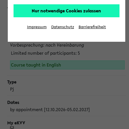
Nur notwendige Cookies zulassen
Projektmodul "Bakterielle Biotechnologie"
nach Vereinbarung; auch in der vorlesungsfreien Zeit.
Impressum
Datenschutz
Barrierefreiheit
Persönliche Anmeldung beim Veranstalter ist unbedingt
erforderlich.
Vorbesprechung: nach Vereinbarung
Limited number of participants: 5
Course taught in English
Pj
by appointment [12.10.2026-05.02.2027]