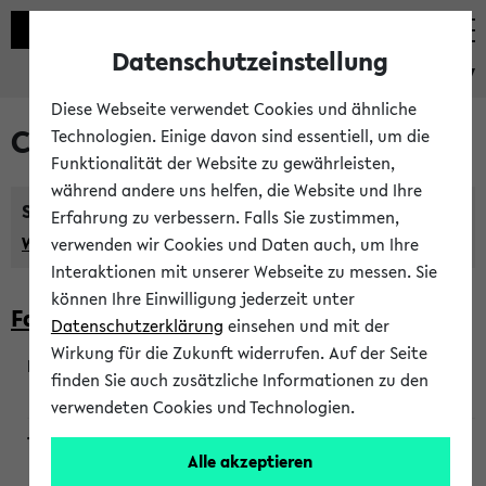
Datenschutzeinstellung
eKVV
Diese Webseite verwendet Cookies und ähnliche
Courses taught in English
Technologien. Einige davon sind essentiell, um die
Funktionalität der Website zu gewährleisten,
während andere uns helfen, die Website und Ihre
Semester:
Erfahrung zu verbessern. Falls Sie zustimmen,
WiSe 2026/2027
SoSe 2026
Previous...
verwenden wir Cookies und Daten auch, um Ihre
Interaktionen mit unserer Webseite zu messen. Sie
können Ihre Einwilligung jederzeit unter
Faculty of Biology
Datenschutzerklärung
einsehen und mit der
Wirkung für die Zukunft widerrufen. Auf der Seite
finden Sie auch zusätzliche Informationen zu den
200923
verwendeten Cookies und Technologien.
Alle akzeptieren
Wendisch, Peters-Wendisch, Stegelmann