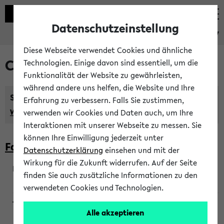
Datenschutzeinstellung
eKVV
Diese Webseite verwendet Cookies und ähnliche
Courses taught in English
Technologien. Einige davon sind essentiell, um die
Funktionalität der Website zu gewährleisten,
während andere uns helfen, die Website und Ihre
Semester:
Erfahrung zu verbessern. Falls Sie zustimmen,
WiSe 2026/2027
SoSe 2026
Previous...
verwenden wir Cookies und Daten auch, um Ihre
Interaktionen mit unserer Webseite zu messen. Sie
können Ihre Einwilligung jederzeit unter
Faculty of Biology
Datenschutzerklärung
einsehen und mit der
Wirkung für die Zukunft widerrufen. Auf der Seite
finden Sie auch zusätzliche Informationen zu den
200923
verwendeten Cookies und Technologien.
Alle akzeptieren
Wendisch, Peters-Wendisch, Stegelmann