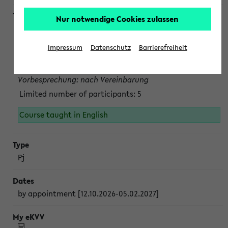
Nur notwendige Cookies zulassen
Projektmodul "Bakterielle Biotechnologie"
nach Vereinbarung; auch in der vorlesungsfreien Zeit.
Impressum
Datenschutz
Barrierefreiheit
Persönliche Anmeldung beim Veranstalter ist unbedingt
erforderlich.
Vorbesprechung: nach Vereinbarung
Limited number of participants: 5
Course taught in English
Pj
by appointment [12.10.2026-05.02.2027]