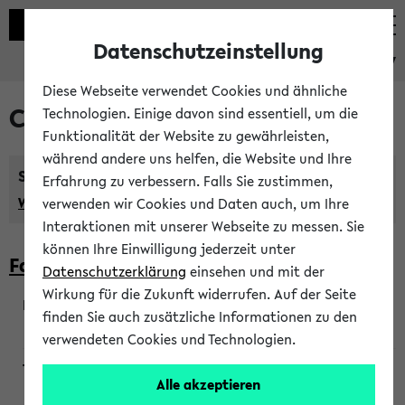
Datenschutzeinstellung
eKVV
Diese Webseite verwendet Cookies und ähnliche
Courses taught in English
Technologien. Einige davon sind essentiell, um die
Funktionalität der Website zu gewährleisten,
während andere uns helfen, die Website und Ihre
Semester:
Erfahrung zu verbessern. Falls Sie zustimmen,
WiSe 2026/2027
SoSe 2026
Previous...
verwenden wir Cookies und Daten auch, um Ihre
Interaktionen mit unserer Webseite zu messen. Sie
können Ihre Einwilligung jederzeit unter
Faculty of Biology
Datenschutzerklärung
einsehen und mit der
Wirkung für die Zukunft widerrufen. Auf der Seite
finden Sie auch zusätzliche Informationen zu den
200923
verwendeten Cookies und Technologien.
Alle akzeptieren
Wendisch, Peters-Wendisch, Stegelmann