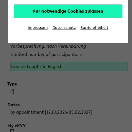
Nur notwendige Cookies zulassen
Projektmodul "Bakterielle Biotechnologie"
nach Vereinbarung; auch in der vorlesungsfreien Zeit.
Impressum
Datenschutz
Barrierefreiheit
Persönliche Anmeldung beim Veranstalter ist unbedingt
erforderlich.
Vorbesprechung: nach Vereinbarung
Limited number of participants: 5
Course taught in English
Pj
by appointment [12.10.2026-05.02.2027]