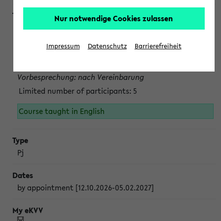
Nur notwendige Cookies zulassen
Projektmodul "Bakterielle Biotechnologie"
nach Vereinbarung; auch in der vorlesungsfreien Zeit.
Impressum
Datenschutz
Barrierefreiheit
Persönliche Anmeldung beim Veranstalter ist unbedingt
erforderlich.
Vorbesprechung: nach Vereinbarung
Limited number of participants: 5
Course taught in English
Pj
by appointment [12.10.2026-05.02.2027]