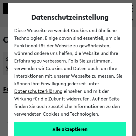
Datenschutzeinstellung
eKVV
Diese Webseite verwendet Cookies und ähnliche
Courses taught in English
Technologien. Einige davon sind essentiell, um die
Funktionalität der Website zu gewährleisten,
während andere uns helfen, die Website und Ihre
Semester:
Erfahrung zu verbessern. Falls Sie zustimmen,
WiSe 2026/2027
SoSe 2026
Previous...
verwenden wir Cookies und Daten auch, um Ihre
Interaktionen mit unserer Webseite zu messen. Sie
können Ihre Einwilligung jederzeit unter
Faculty of Biology
Datenschutzerklärung
einsehen und mit der
Wirkung für die Zukunft widerrufen. Auf der Seite
finden Sie auch zusätzliche Informationen zu den
200923
verwendeten Cookies und Technologien.
Alle akzeptieren
Wendisch, Peters-Wendisch, Stegelmann