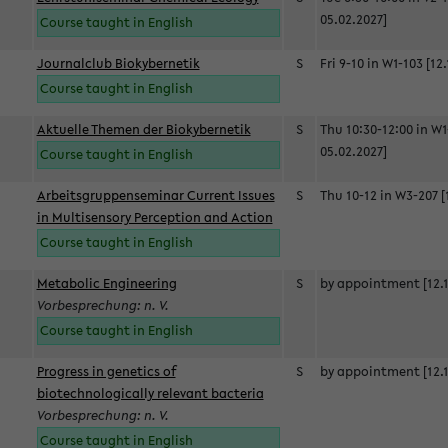
05.02.2027]
Course taught in English
Journalclub Biokybernetik
S
Fri 9-10 in W1-103 [12
Course taught in English
Aktuelle Themen der Biokybernetik
S
Thu 10:30-12:00 in W1
05.02.2027]
Course taught in English
Arbeitsgruppenseminar Current Issues
S
Thu 10-12 in W3-207 [
in Multisensory Perception and Action
Course taught in English
Metabolic Engineering
S
by appointment [12.1
Vorbesprechung: n. V.
Course taught in English
Progress in genetics of
S
by appointment [12.1
biotechnologically relevant bacteria
Vorbesprechung: n. V.
Course taught in English