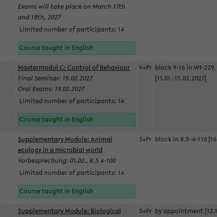
Exams will take place on March 17th
and 18th, 2027
Limited number of participants: 14
Course taught in English
Mastermodul C: Control of Behaviour
V+Pr
block 9-16 in W1-229,
Final Seminar: 15.02.2027
[11.01.-15.02.2027]
Oral Exams: 19.02.2027
Limited number of participants: 14
Course taught in English
Supplementary Module: Animal
S+Pr
block in R.5-4-110 [16
ecology in a microbial world
Vorbesprechung: 01.02., R.5 4-100
Limited number of participants: 14
Course taught in English
Supplementary Module: Biological
S+Pr
by appointment [12.1