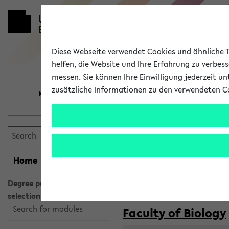
Diese Webseite verwendet Cookies und ähnliche Te
helfen, die Website und Ihre Erfahrung zu verbes
messen. Sie können Ihre Einwilligung jederzeit u
zusätzliche Informationen zu den verwendeten C
University
Research
Courses taug
my
Home
eKVV
Semester:
WiSe 2026/2027
SoSe 2026
Degree programme
selection
Search for modules
Faculty of Biology