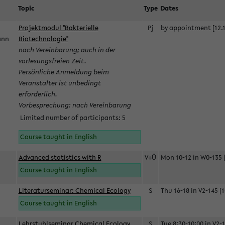
Topic
Type
Dates
Projektmodul "Bakterielle
Pj
by appointment [12.1
mann
Biotechnologie"
nach Vereinbarung; auch in der
vorlesungsfreien Zeit.
Persönliche Anmeldung beim
Veranstalter ist unbedingt
erforderlich.
Vorbesprechung: nach Vereinbarung
Limited number of participants: 5
Course taught in English
Advanced statistics with R
V+Ü
Mon 10-12 in W0-135 [
Course taught in English
Literaturseminar: Chemical Ecology
S
Thu 16-18 in V2-145 [1
Course taught in English
Lehrstuhlseminar Chemical Ecology
S
Tue 8:30-10:00 in V2-1