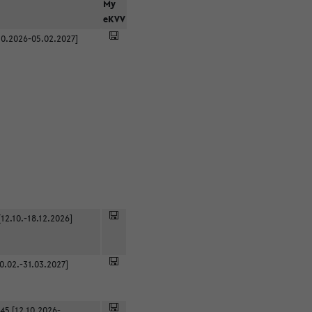
r
My
eKVV
0.2026-05.02.2027]
12.10.-18.12.2026]
0.02.-31.03.2027]
45 [12.10.2026-