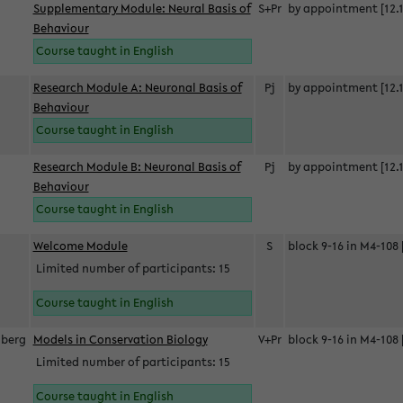
Supplementary Module: Neural Basis of
S+Pr
by appointment [12.1
Behaviour
Course taught in English
Research Module A: Neuronal Basis of
Pj
by appointment [12.1
Behaviour
Course taught in English
Research Module B: Neuronal Basis of
Pj
by appointment [12.1
Behaviour
Course taught in English
s
Welcome Module
S
block 9-16 in M4-108 
Limited number of participants: 15
Course taught in English
berg
Models in Conservation Biology
V+Pr
block 9-16 in M4-108 
Limited number of participants: 15
Course taught in English