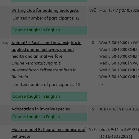
Writing club for budding biologists
V+Ü
Mon 15-17 [12.10.2026
Limited number of participants: 12
Course taught in English
ause,
Animal3 – Basics and new insights in
S
Wed 8:30-10:00 in W0-
applied animal behavior, animal
Wed 8:30-10:00 ONLIN
health and animal welfare
Wed 8:30-10:00 ONLINE
Online Veranstaltung mit
Wed 8:30-10:00 in W0-
ausgewählten Präsenzterminen in
Wed 8:30-10:00 ONLIN
Bielefeld
Wed 8:30-10:00 ONLIN
...
Limited number of participants: 20
Course taught in English
,
Adaptation in invasive species
S
Tue 14-16 in R.5 4-102
Course taught in English
Mastermodul B: Neural mechanisms of
V+Pr
block 9-16 in ZW1-22
behaviour
[16.11.-18.12.2026]