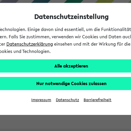
Datenschutzeinstellung
chnologien. Einige davon sind essentiell, um die Funktionalit
sern. Falls Sie zustimmen, verwenden wir Cookies und Daten auc
nter
Datenschutzerklärung
einsehen und mit der Wirkung für die 
ookies und Technologien.
Studies
Teaching
Internati
Alle akzeptieren
ht in English
Nur notwendige Cookies zulassen
Impressum
Datenschutz
Barrierefreiheit
Previous...