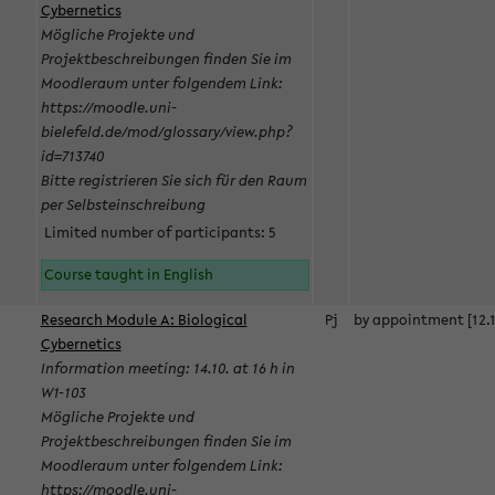
Cybernetics
Mögliche Projekte und
Projektbeschreibungen finden Sie im
Moodleraum unter folgendem Link:
https://moodle.uni-
bielefeld.de/mod/glossary/view.php?
id=713740
Bitte registrieren Sie sich für den Raum
per Selbsteinschreibung
Limited number of participants: 5
Course taught in English
Research Module A: Biological
Pj
by appointment [12.1
Cybernetics
Information meeting: 14.10. at 16 h in
W1-103
Mögliche Projekte und
Projektbeschreibungen finden Sie im
Moodleraum unter folgendem Link:
https://moodle.uni-