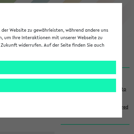
eKVV
ät der Website zu gewährleisten, während andere uns
h, um Ihre Interaktionen mit unserer Webseite zu
Zukunft widerrufen. Auf der Seite finden Sie auch
onal
MyUni
DE
LOG IN
S
Links
i
Use the combination search to
d
find specific lectures
e
How to indicate courses offered
b
in English
a