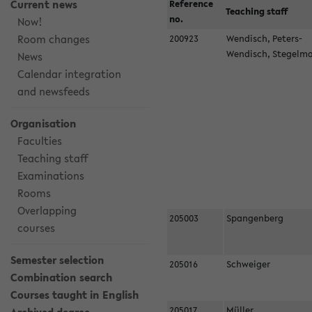
Current news
Reference
Teaching staff
no.
Now!
Room changes
200923
Wendisch, Peters-
Wendisch, Stegel
News
Calendar integration
and newsfeeds
Organisation
Faculties
Teaching staff
Examinations
Rooms
Overlapping
205003
Spangenberg
courses
Semester selection
205016
Schweiger
Combination search
Courses taught in English
205017
Müller