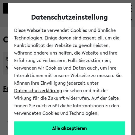
Datenschutzeinstellung
eKVV
Diese Webseite verwendet Cookies und ähnliche
Courses taught in English
Technologien. Einige davon sind essentiell, um die
Funktionalität der Website zu gewährleisten,
während andere uns helfen, die Website und Ihre
Semester:
Erfahrung zu verbessern. Falls Sie zustimmen,
WiSe 2026/2027
SoSe 2026
Previous...
verwenden wir Cookies und Daten auch, um Ihre
Interaktionen mit unserer Webseite zu messen. Sie
können Ihre Einwilligung jederzeit unter
Faculty of Biology
Datenschutzerklärung
einsehen und mit der
Wirkung für die Zukunft widerrufen. Auf der Seite
finden Sie auch zusätzliche Informationen zu den
200923
verwendeten Cookies und Technologien.
Alle akzeptieren
Wendisch, Peters-Wendisch, Stegelmann