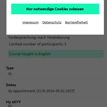
Nur notwendige Cookies zulassen
Projektmodul "Bakterielle Biotechnologie"
nach Vereinbarung; auch in der vorlesungsfreien Zeit.
Impressum
Datenschutz
Barrierefreiheit
Persönliche Anmeldung beim Veranstalter ist unbedingt
erforderlich.
Vorbesprechung: nach Vereinbarung
Limited number of participants: 5
Course taught in English
Pj
by appointment [12.10.2026-05.02.2027]