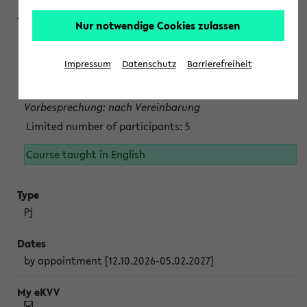
Nur notwendige Cookies zulassen
Projektmodul "Bakterielle Biotechnologie"
nach Vereinbarung; auch in der vorlesungsfreien Zeit.
Impressum
Datenschutz
Barrierefreiheit
Persönliche Anmeldung beim Veranstalter ist unbedingt
erforderlich.
Vorbesprechung: nach Vereinbarung
Limited number of participants: 5
Course taught in English
Pj
by appointment [12.10.2026-05.02.2027]