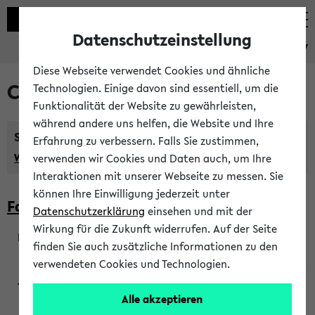
Datenschutzeinstellung
eKVV
Diese Webseite verwendet Cookies und ähnliche
Courses taught in English
Technologien. Einige davon sind essentiell, um die
Funktionalität der Website zu gewährleisten,
während andere uns helfen, die Website und Ihre
Semester:
Erfahrung zu verbessern. Falls Sie zustimmen,
WiSe 2026/2027
SoSe 2026
Previous...
verwenden wir Cookies und Daten auch, um Ihre
Interaktionen mit unserer Webseite zu messen. Sie
können Ihre Einwilligung jederzeit unter
Faculty of Biology
Datenschutzerklärung
einsehen und mit der
Wirkung für die Zukunft widerrufen. Auf der Seite
finden Sie auch zusätzliche Informationen zu den
200923
verwendeten Cookies und Technologien.
Alle akzeptieren
Wendisch, Peters-Wendisch, Stegelmann