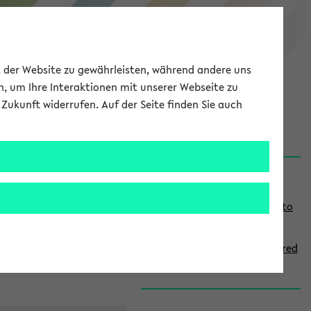
eKVV
ät der Website zu gewährleisten, während andere uns
h, um Ihre Interaktionen mit unserer Webseite zu
Zukunft widerrufen. Auf der Seite finden Sie auch
onal
MyUni
DE
LOG IN
S
Links
i
Use the combination search to
d
find specific lectures
e
How to indicate courses offered
b
in English
a