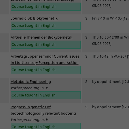
05.02.2027]
Course taught in English
Journalclub Biokybernetik
S
Fri 9-10 in W1-103 [12
Course taught in English
Aktuelle Themen der Biokybernetik
S
Thu 10:30-12:00 in W1
05.02.2027]
Course taught in English
Arbeitsgruppenseminar Current Issues
S
Thu 10-12 in W3-207 [
in Multisensory Perception and Action
Course taught in English
Metabolic Engineering
S
by appointment [12.1
Vorbesprechung: n. V.
Course taught in English
Progress in genetics of
S
by appointment [12.1
biotechnologically relevant bacteria
Vorbesprechung: n. V.
Course taught in English