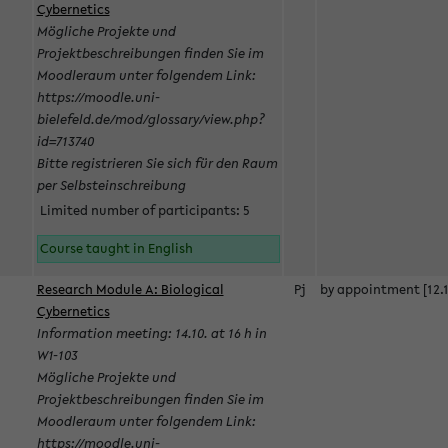
Cybernetics
Mögliche Projekte und
Projektbeschreibungen finden Sie im
Moodleraum unter folgendem Link:
https://moodle.uni-
bielefeld.de/mod/glossary/view.php?
id=713740
Bitte registrieren Sie sich für den Raum
per Selbsteinschreibung
Limited number of participants: 5
Course taught in English
Research Module A: Biological
Pj
by appointment [12.1
Cybernetics
Information meeting: 14.10. at 16 h in
W1-103
Mögliche Projekte und
Projektbeschreibungen finden Sie im
Moodleraum unter folgendem Link:
https://moodle.uni-