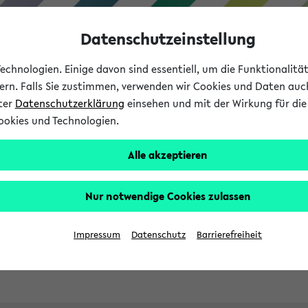
Datenschutzeinstellung
chnologien. Einige davon sind essentiell, um die Funktionalit
sern. Falls Sie zustimmen, verwenden wir Cookies und Daten auc
nter
Datenschutzerklärung
einsehen und mit der Wirkung für die 
ookies und Technologien.
Studies
Teaching
Internati
Alle akzeptieren
ht in English
Nur notwendige Cookies zulassen
Impressum
Datenschutz
Barrierefreiheit
Previous...