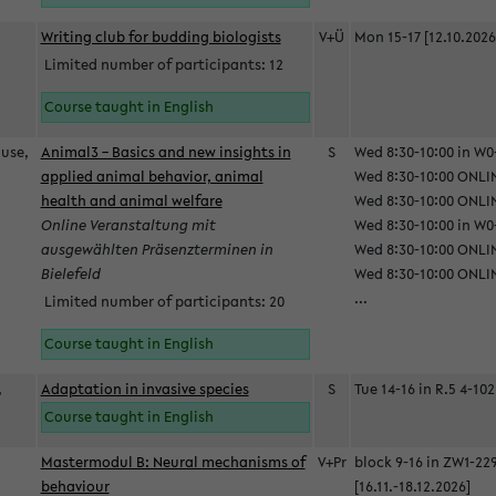
Writing club for budding biologists
V+Ü
Mon 15-17 [12.10.2026
Limited number of participants: 12
Course taught in English
ause,
Animal3 – Basics and new insights in
S
Wed 8:30-10:00 in W0-
applied animal behavior, animal
Wed 8:30-10:00 ONLIN
health and animal welfare
Wed 8:30-10:00 ONLINE
Online Veranstaltung mit
Wed 8:30-10:00 in W0-
ausgewählten Präsenzterminen in
Wed 8:30-10:00 ONLIN
Bielefeld
Wed 8:30-10:00 ONLIN
...
Limited number of participants: 20
Course taught in English
,
Adaptation in invasive species
S
Tue 14-16 in R.5 4-102
Course taught in English
Mastermodul B: Neural mechanisms of
V+Pr
block 9-16 in ZW1-22
behaviour
[16.11.-18.12.2026]