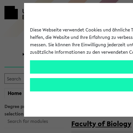
Diese Webseite verwendet Cookies und ähnliche Te
helfen, die Website und Ihre Erfahrung zu verbes
messen. Sie können Ihre Einwilligung jederzeit u
zusätzliche Informationen zu den verwendeten C
University
Research
Courses taug
my
Home
eKVV
Semester:
WiSe 2026/2027
SoSe 2026
Degree programme
selection
Search for modules
Faculty of Biology