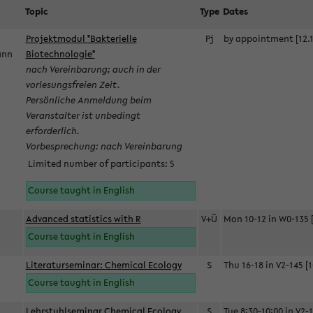
Topic
Type
Dates
Projektmodul "Bakterielle
Pj
by appointment [12.1
mann
Biotechnologie"
nach Vereinbarung; auch in der
vorlesungsfreien Zeit.
Persönliche Anmeldung beim
Veranstalter ist unbedingt
erforderlich.
Vorbesprechung: nach Vereinbarung
Limited number of participants: 5
Course taught in English
Advanced statistics with R
V+Ü
Mon 10-12 in W0-135 [
Course taught in English
Literaturseminar: Chemical Ecology
S
Thu 16-18 in V2-145 [1
Course taught in English
Lehrstuhlseminar Chemical Ecology
S
Tue 8:30-10:00 in V2-1