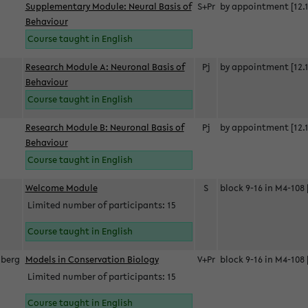
Supplementary Module: Neural Basis of
S+Pr
by appointment [12.1
Behaviour
Course taught in English
Research Module A: Neuronal Basis of
Pj
by appointment [12.1
Behaviour
Course taught in English
Research Module B: Neuronal Basis of
Pj
by appointment [12.1
Behaviour
Course taught in English
s
Welcome Module
S
block 9-16 in M4-108 
Limited number of participants: 15
Course taught in English
berg
Models in Conservation Biology
V+Pr
block 9-16 in M4-108 
Limited number of participants: 15
Course taught in English