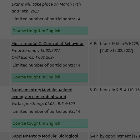
Exams will take place on March 17th
and 18th, 2027
Limited number of participants: 14
Course taught in English
Mastermodul C: Control of Behaviour
V+Pr
block 9-16 in W1-229,
Final Seminar: 15.02.2027
[11.01.-15.02.2027]
Oral Exams: 19.02.2027
Limited number of participants: 14
Course taught in English
Supplementary Module: Animal
S+Pr
block in R.5-4-110 [16
ecology in a microbial world
Vorbesprechung: 01.02., R.5 4-100
Limited number of participants: 14
Course taught in English
Supplementary Module: Biological
S+Pr
by appointment [12.1