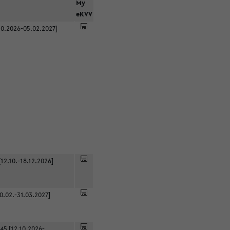
r
My
eKVV
0.2026-05.02.2027]
12.10.-18.12.2026]
0.02.-31.03.2027]
45 [12.10.2026-