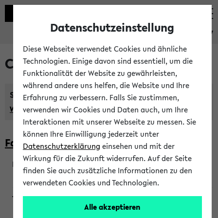
Datenschutzeinstellung
eKVV
Diese Webseite verwendet Cookies und ähnliche
Courses taught in English
Technologien. Einige davon sind essentiell, um die
Funktionalität der Website zu gewährleisten,
während andere uns helfen, die Website und Ihre
Semester:
Erfahrung zu verbessern. Falls Sie zustimmen,
WiSe 2026/2027
SoSe 2026
Previous...
verwenden wir Cookies und Daten auch, um Ihre
Interaktionen mit unserer Webseite zu messen. Sie
können Ihre Einwilligung jederzeit unter
Faculty of Biology
Datenschutzerklärung
einsehen und mit der
Wirkung für die Zukunft widerrufen. Auf der Seite
finden Sie auch zusätzliche Informationen zu den
200923
verwendeten Cookies und Technologien.
Alle akzeptieren
Wendisch, Peters-Wendisch, Stegelmann